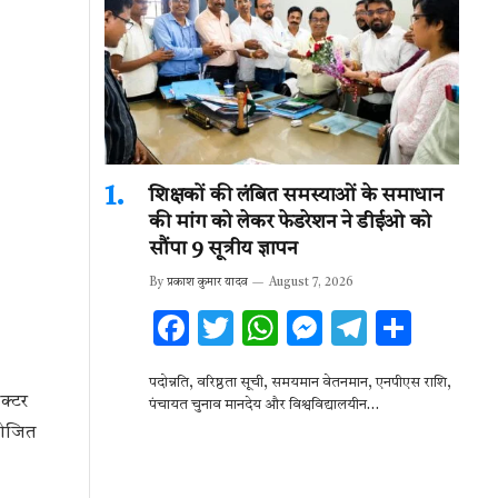
शिक्षकों की लंबित समस्याओं के समाधान
की मांग को लेकर फेडरेशन ने डीईओ को
सौंपा 9 सूत्रीय ज्ञापन
By
प्रकाश कुमार यादव
August 7, 2026
F
T
W
M
T
S
ac
w
h
es
el
h
पदोन्नति, वरिष्ठता सूची, समयमान वेतनमान, एनपीएस राशि,
e
it
at
se
e
ar
क्टर
पंचायत चुनाव मानदेय और विश्वविद्यालयीन…
b
te
s
n
gr
e
योजित
o
r
A
g
a