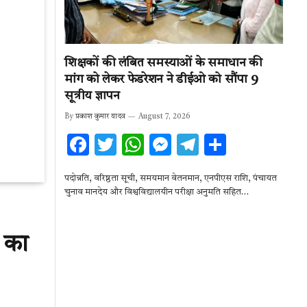
शिक्षकों की लंबित समस्याओं के समाधान की
मांग को लेकर फेडरेशन ने डीईओ को सौंपा 9
सूत्रीय ज्ञापन
By
प्रकाश कुमार यादव
August 7, 2026
F
T
W
M
T
S
ac
w
h
es
el
h
पदोन्नति, वरिष्ठता सूची, समयमान वेतनमान, एनपीएस राशि, पंचायत
e
it
at
se
e
ar
चुनाव मानदेय और विश्वविद्यालयीन परीक्षा अनुमति सहित…
b
te
s
n
gr
e
o
r
A
g
a
क का
o
p
er
m
k
p