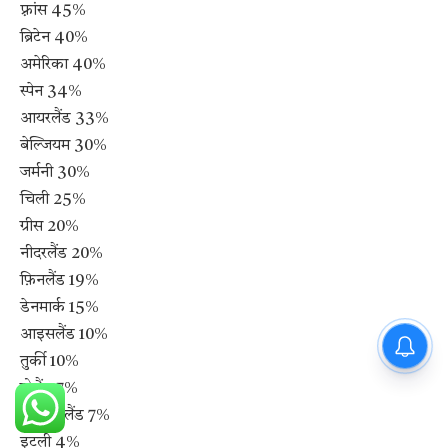
फ़्रांस 45%
ब्रिटेन 40%
अमेरिका 40%
स्पेन 34%
आयरलैंड 33%
बेल्जियम 30%
जर्मनी 30%
चिली 25%
ग्रीस 20%
नीदरलैंड 20%
फ़िनलैंड 19%
डेनमार्क 15%
आइसलैंड 10%
PM Modi : 'मैं अभी और करना
चाहता हूँ'— पीएम मोदी के इस बयान
तुर्की 10%
पोलैंड 7%
स्विट्जरलैंड 7%
इटली 4%