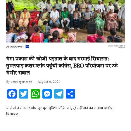
गंगा प्रकाश की खोजी पड़ताल के बाद गरमाई सियासत:
तुमलपाड़ क्रशर प्लांट पहुंची कांग्रेस, BRO परियोजना पर उठे
गंभीर सवाल
By
प्रकाश कुमार यादव
August 6, 2026
F
T
W
M
T
S
ac
w
h
es
el
h
ग्रामीणों ने रोजगार और मूलभूत सुविधाओं के वादे पूरे नहीं होने का लगाया आरोप,
e
it
at
se
e
ar
विधायक…
b
te
s
n
gr
e