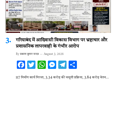
गरियाबंद में आदिवासी विकास विभाग पर भ्रष्टाचार और
प्रशासनिक लापरवाही के गंभीर आरोप
By
प्रकाश कुमार यादव
August 3, 2026
F
T
W
M
T
S
ac
w
h
es
el
h
117 निर्माण कार्य निरस्त, 3.34 करोड़ की वसूली प्रक्रिया, 3.84 करोड़ वेतन…
e
it
at
se
e
ar
b
te
s
n
gr
e
o
r
A
g
a
o
p
er
m
k
p