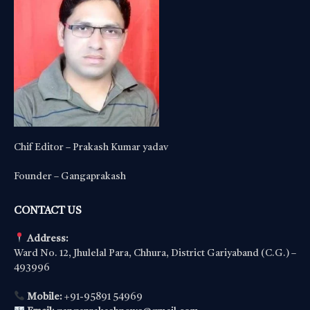
Chif Editor – Prakash Kumar yadav
Founder – Gangaprakash
CONTACT US
Address:
Ward No. 12, Jhulelal Para, Chhura, District Gariyaband (C.G.) –
493996
Mobile:
+91-95891 54969