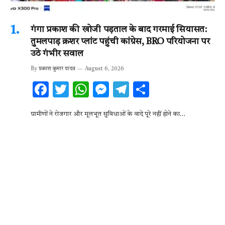
गंगा प्रकाश की खोजी पड़ताल के बाद गरमाई सियासत:
तुमलपाड़ क्रशर प्लांट पहुंची कांग्रेस, BRO परियोजना पर
उठे गंभीर सवाल
By
प्रकाश कुमार यादव
August 6, 2026
F
T
W
M
T
S
ac
w
h
es
el
h
ग्रामीणों ने रोजगार और मूलभूत सुविधाओं के वादे पूरे नहीं होने का…
e
it
at
se
e
ar
b
te
s
n
gr
e
o
r
A
g
a
o
p
er
m
k
p