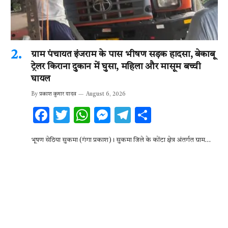
ग्राम पंचायत इंजराम के पास भीषण सड़क हादसा, बेकाबू
ट्रेलर किराना दुकान में घुसा, महिला और मासूम बच्ची
घायल
By
प्रकाश कुमार यादव
August 6, 2026
F
T
W
M
T
S
ac
w
h
es
el
h
भूषण सेठिया सुकमा (गंगा प्रकाश)। सुकमा जिले के कोंटा क्षेत्र अंतर्गत ग्राम…
e
it
at
se
e
ar
b
te
s
n
gr
e
o
r
A
g
a
o
p
er
m
k
p