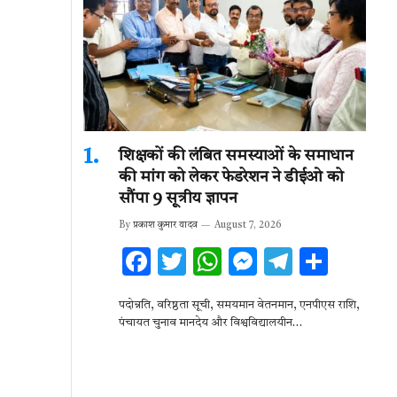
शिक्षकों की लंबित समस्याओं के समाधान
की मांग को लेकर फेडरेशन ने डीईओ को
सौंपा 9 सूत्रीय ज्ञापन
By
प्रकाश कुमार यादव
August 7, 2026
F
T
W
M
T
S
ac
w
h
es
el
h
पदोन्नति, वरिष्ठता सूची, समयमान वेतनमान, एनपीएस राशि,
e
it
at
se
e
ar
पंचायत चुनाव मानदेय और विश्वविद्यालयीन…
b
te
s
n
gr
e
o
r
A
g
a