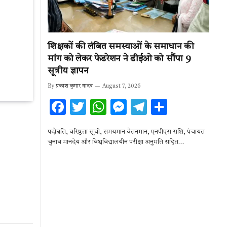
शिक्षकों की लंबित समस्याओं के समाधान की
मांग को लेकर फेडरेशन ने डीईओ को सौंपा 9
सूत्रीय ज्ञापन
By
प्रकाश कुमार यादव
August 7, 2026
F
T
W
M
T
S
ac
w
h
es
el
h
पदोन्नति, वरिष्ठता सूची, समयमान वेतनमान, एनपीएस राशि, पंचायत
e
it
at
se
e
ar
चुनाव मानदेय और विश्वविद्यालयीन परीक्षा अनुमति सहित…
b
te
s
n
gr
e
o
r
A
g
a
o
p
er
m
k
p