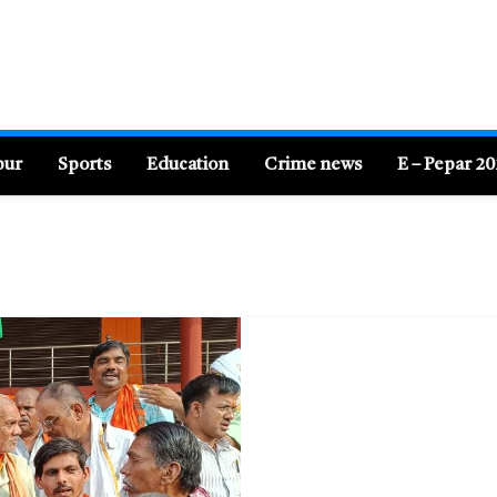
pur
Sports
Education
Crime news
E – Pepar 2