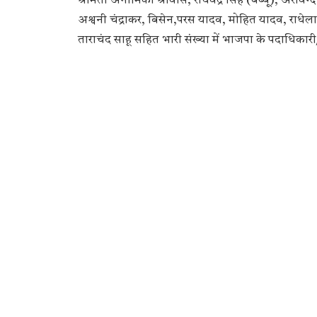
श्रीमती अनामिका श्रीवास, राघवेंद्र सिंह (बब्बू), अरविन्द रा
अश्वनी चंद्राकर, बिसेन,परस यादव, मोहित यादव, राधेला
ताराचंद साहू सहित भारी संख्या में भाजपा के पदाधिकारी