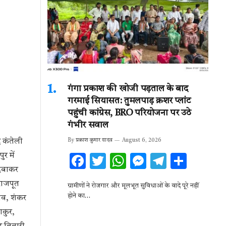
गंगा प्रकाश की खोजी पड़ताल के बाद
गरमाई सियासत: तुमलपाड़ क्रशर प्लांट
पहुंची कांग्रेस, BRO परियोजना पर उठे
गंभीर सवाल
र कंतेली
By
प्रकाश कुमार यादव
August 6, 2026
र में
F
T
W
M
T
S
 दबाकर
ac
w
h
es
el
h
राजपूत
ग्रामीणों ने रोजगार और मूलभूत सुविधाओं के वादे पूरे नहीं
e
it
at
se
e
ar
होने का…
ांव, शंकर
b
te
s
n
gr
e
ाकुर,
o
r
A
g
a