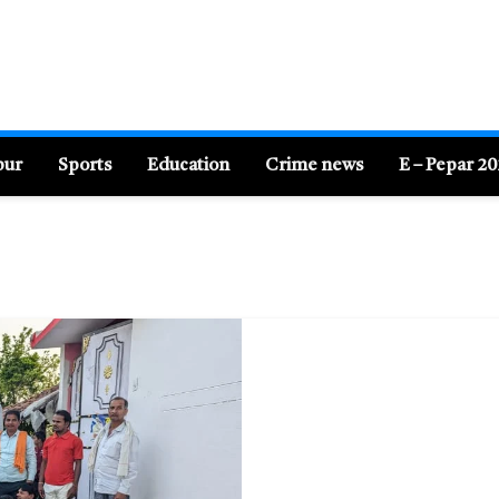
pur
Sports
Education
Crime news
E – Pepar 2