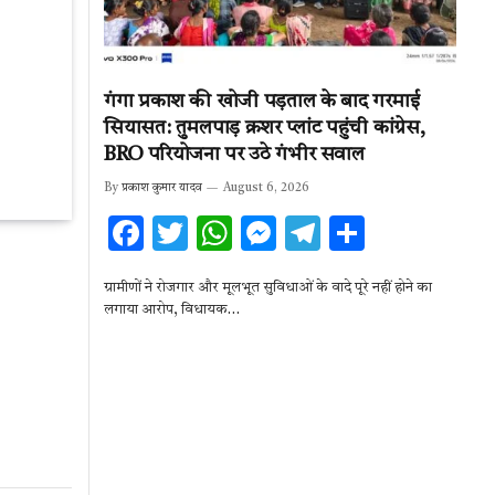
गंगा प्रकाश की खोजी पड़ताल के बाद गरमाई
सियासत: तुमलपाड़ क्रशर प्लांट पहुंची कांग्रेस,
BRO परियोजना पर उठे गंभीर सवाल
By
प्रकाश कुमार यादव
August 6, 2026
F
T
W
M
T
S
ac
w
h
es
el
h
ग्रामीणों ने रोजगार और मूलभूत सुविधाओं के वादे पूरे नहीं होने का
e
it
at
se
e
ar
लगाया आरोप, विधायक…
b
te
s
n
gr
e
o
r
A
g
a
o
p
er
m
k
p