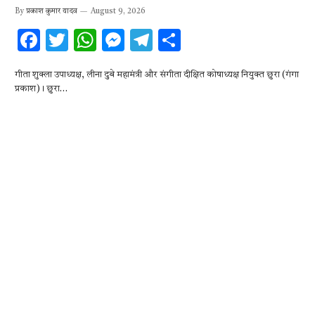
By
प्रकाश कुमार यादव
August 9, 2026
F
T
W
M
T
S
ac
w
h
es
el
h
गीता शुक्ला उपाध्यक्ष, लीना दुबे महामंत्री और संगीता दीक्षित कोषाध्यक्ष नियुक्त छुरा (गंगा
e
it
at
se
e
ar
प्रकाश)। छुरा…
b
te
s
n
gr
e
o
r
A
g
a
o
p
er
m
k
p