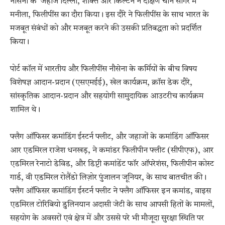
नौसेना के जहाज दिल्ली, शक्ति और किल्टन ने दक्षिण चीन सागर में
मनीला, फिलीपींस का दौरा किया। इस दौरे ने फिलीपींस के साथ भारत के
मजबूत संबंधों को और मजबूत करने की उसकी प्रतिबद्धता को प्रदर्शित
किया।
पोर्ट कॉल में भारतीय और फिलीपींस नौसेना के कर्मियों के बीच विषय
विशेषज्ञ आदान-प्रदान (एसएमईई), खेल कार्यक्रम, क्रॉस डेक दौरे,
सांस्कृतिक आदान-प्रदान और सहयोगी सामुदायिक आउटरीच कार्यक्रम
शामिल थे।
फ्लैग ऑफिसर कमांडिंग ईस्टर्न फ्लीट, और जहाजों के कमांडिंग ऑफिसर
आर एडमिरल राजेश धनखड़, ने कमांडर फिलीपीन फ्लीट (सीपीएफ), आर
एडमिरल रेनाटो डेविड, और डिप्टी कमांडेंट फॉर ऑपरेशंस, फिलीपीन कोस्ट
गार्ड, वी एडमिरल रोलैंडो लिज़ोर पुंजालन जूनियर, के साथ बातचीत की।
फ्लैग ऑफिसर कमांडिंग ईस्टर्न फ्लीट ने फ्लैग ऑफिसर इन कमांड, वाइस
एडमिरल टोरिबियो डुलिनयान अदासी जेटी के साथ आपसी हितों के मामलों,
सहयोग के अवसरों एवं क्षेत्र में और उससे परे भी मौजूदा सुरक्षा स्थिति पर