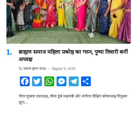
ब्राह्मण समाज महिला प्रकोष्ठ का गठन, पुष्पा तिवारी बनीं
अध्यक्ष
By
प्रकाश कुमार यादव
August 9, 2026
F
T
W
M
T
S
ac
w
h
es
el
h
गीता शुक्ला उपाध्यक्ष, लीना दुबे महामंत्री और संगीता दीक्षित कोषाध्यक्ष नियुक्त
e
it
at
se
e
ar
छुरा…
b
te
s
n
gr
e
o
r
A
g
a
o
p
er
m