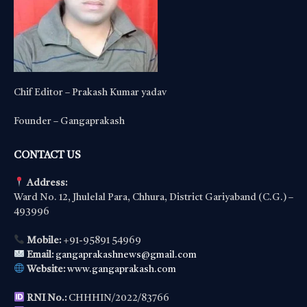
Chif Editor – Prakash Kumar yadav
Founder – Gangaprakash
CONTACT US
Address:
Ward No. 12, Jhulelal Para, Chhura, District Gariyaband (C.G.) –
493996
Mobile:
+91-95891 54969
Email:
gangaprakashnews@gmail.com
Website:
www.gangaprakash.com
RNI No.:
CHHHIN/2022/83766