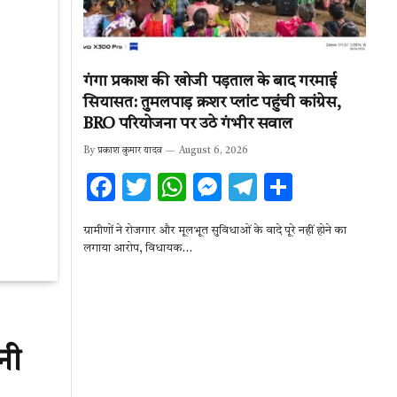
गंगा प्रकाश की खोजी पड़ताल के बाद गरमाई
सियासत: तुमलपाड़ क्रशर प्लांट पहुंची कांग्रेस,
BRO परियोजना पर उठे गंभीर सवाल
By
प्रकाश कुमार यादव
August 6, 2026
F
T
W
M
T
S
ac
w
h
es
el
h
ग्रामीणों ने रोजगार और मूलभूत सुविधाओं के वादे पूरे नहीं होने का
e
it
at
se
e
ar
लगाया आरोप, विधायक…
b
te
s
n
gr
e
o
r
A
g
a
o
p
er
m
k
p
नी