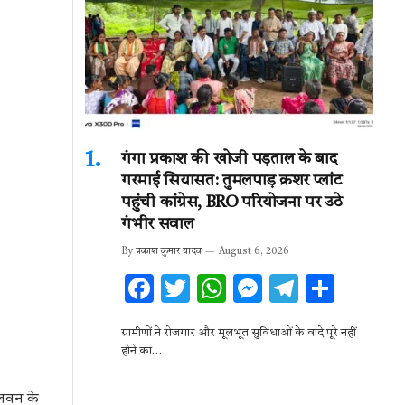
गंगा प्रकाश की खोजी पड़ताल के बाद
गरमाई सियासत: तुमलपाड़ क्रशर प्लांट
पहुंची कांग्रेस, BRO परियोजना पर उठे
गंभीर सवाल
By
प्रकाश कुमार यादव
August 6, 2026
F
T
W
M
T
S
ac
w
h
es
el
h
ग्रामीणों ने रोजगार और मूलभूत सुविधाओं के वादे पूरे नहीं
e
it
at
se
e
ar
होने का…
b
te
s
n
gr
e
o
r
A
g
a
 लवन के