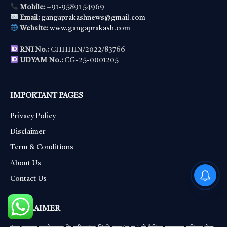
Mobile:
+91-95891 54969
Email:
gangaprakashnews@gmail.com
Website:
www.gangaprakash.com
RNI No.:
CHHHIN/2022/83766
UDYAM No.:
CG-25-0001205
IMPORTANT PAGES
Privacy Policy
Disclaimer
Term & Conditions
About Us
PM Modi : 'मैं अभी और करना
Contact Us
चाहता हूँ'— पीएम मोदी के इस बयान
DISCLAIMER