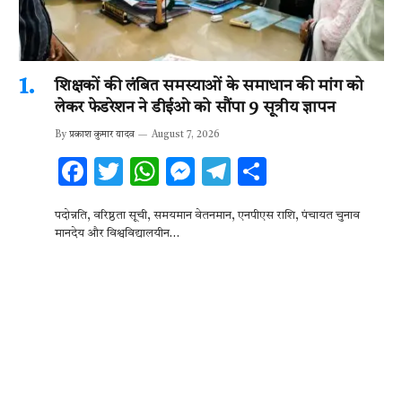
शिक्षकों की लंबित समस्याओं के समाधान की मांग को
लेकर फेडरेशन ने डीईओ को सौंपा 9 सूत्रीय ज्ञापन
By
प्रकाश कुमार यादव
August 7, 2026
F
T
W
M
T
S
ac
w
h
es
el
h
पदोन्नति, वरिष्ठता सूची, समयमान वेतनमान, एनपीएस राशि, पंचायत चुनाव
e
it
at
se
e
ar
मानदेय और विश्वविद्यालयीन…
b
te
s
n
gr
e
o
r
A
g
a
o
p
er
m
k
p