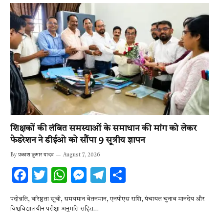
शिक्षकों की लंबित समस्याओं के समाधान की मांग को लेकर
फेडरेशन ने डीईओ को सौंपा 9 सूत्रीय ज्ञापन
By
प्रकाश कुमार यादव
August 7, 2026
F
T
W
M
T
S
ac
w
h
es
el
h
पदोन्नति, वरिष्ठता सूची, समयमान वेतनमान, एनपीएस राशि, पंचायत चुनाव मानदेय और
e
it
at
se
e
ar
विश्वविद्यालयीन परीक्षा अनुमति सहित…