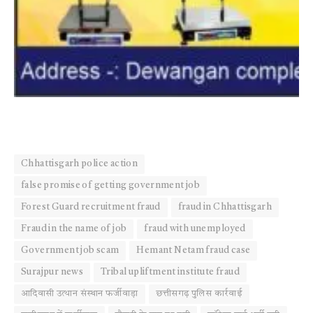
Chhattisgarh police action
false promise of getting government job
Forest Guard recruitment fraud
fraud in Chhattisgarh
Fraud in the name of job
fraud with unemployed
Government job scam
Hemant Netam fraud case
Surajpur news
Tribal upliftment institute fraud
आदिवासी उत्थान संस्थान फर्जीवाड़ा
छत्तीसगढ़ पुलिस कार्रवाई