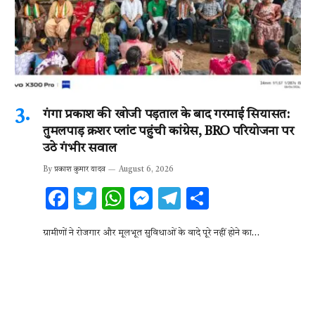
गंगा प्रकाश की खोजी पड़ताल के बाद गरमाई सियासत:
तुमलपाड़ क्रशर प्लांट पहुंची कांग्रेस, BRO परियोजना पर
उठे गंभीर सवाल
By
प्रकाश कुमार यादव
August 6, 2026
F
T
W
M
T
S
ac
w
h
es
el
h
ग्रामीणों ने रोजगार और मूलभूत सुविधाओं के वादे पूरे नहीं होने का…
e
it
at
se
e
ar
b
te
s
n
gr
e
o
r
A
g
a
o
p
er
m