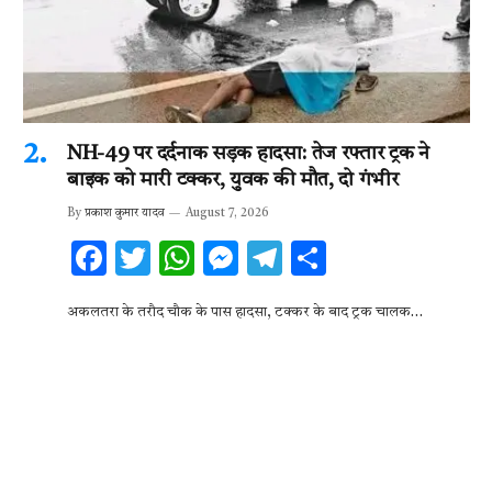
NH-49 पर दर्दनाक सड़क हादसा: तेज रफ्तार ट्रक ने
बाइक को मारी टक्कर, युवक की मौत, दो गंभीर
By
प्रकाश कुमार यादव
August 7, 2026
F
T
W
M
T
S
ac
w
h
es
el
h
अकलतरा के तरौद चौक के पास हादसा, टक्कर के बाद ट्रक चालक…
e
it
at
se
e
ar
b
te
s
n
gr
e
o
r
A
g
a
o
p
er
m
k
p