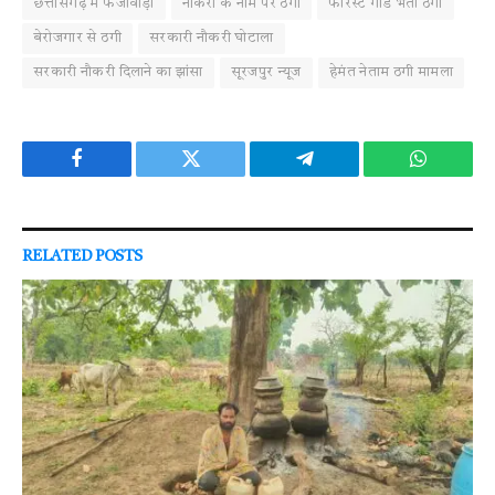
छत्तीसगढ़ में फर्जीवाड़ा
नौकरी के नाम पर ठगी
फॉरेस्ट गार्ड भर्ती ठगी
बेरोजगार से ठगी
सरकारी नौकरी घोटाला
सरकारी नौकरी दिलाने का झांसा
सूरजपुर न्यूज
हेमंत नेताम ठगी मामला
Facebook
Twitter
Telegram
WhatsAp
RELATED
POSTS