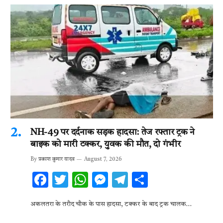
NH-49 पर दर्दनाक सड़क हादसा: तेज रफ्तार ट्रक ने
बाइक को मारी टक्कर, युवक की मौत, दो गंभीर
By
प्रकाश कुमार यादव
August 7, 2026
F
T
W
M
T
S
ac
w
h
es
el
h
अकलतरा के तरौद चौक के पास हादसा, टक्कर के बाद ट्रक चालक…
e
it
at
se
e
ar