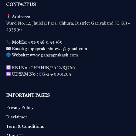
CONTACT US
Address:
Ward No. 12, Jhulelal Para, Chhura, District Gariyaband (C.G.) –
493996
Mobile:
+91-95891 54969
Email:
gangaprakashnews@gmail.com
Website:
www.gangaprakash.com
RNI No.:
CHHHIN/2022/83766
UDYAM No.:
CG-25-0001205
IMPORTANT PAGES
Privacy Policy
Disclaimer
Term & Conditions
About Us