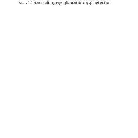
ग्रामीणों ने रोजगार और मूलभूत सुविधाओं के वादे पूरे नहीं होने का…
e
it
at
se
e
ar
b
te
s
n
gr
e
o
r
A
g
a
o
p
er
m
k
p