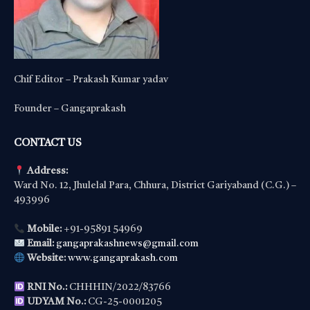
Chif Editor – Prakash Kumar yadav
Founder – Gangaprakash
CONTACT US
Address:
Ward No. 12, Jhulelal Para, Chhura, District Gariyaband (C.G.) –
493996
Mobile:
+91-95891 54969
Email:
gangaprakashnews@gmail.com
Website:
www.gangaprakash.com
RNI No.:
CHHHIN/2022/83766
UDYAM No.:
CG-25-0001205