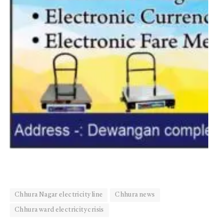
Chhura Nagar electricity line
Chhura news
Chhura ward electricity crisis