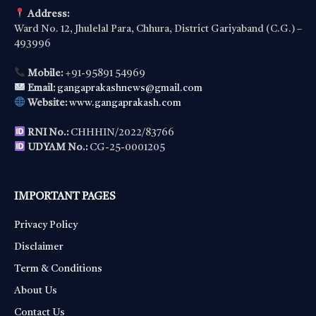
Address:
Ward No. 12, Jhulelal Para, Chhura, District Gariyaband (C.G.) –
493996
Mobile:
+91-95891 54969
Email:
gangaprakashnews@gmail.com
Website:
www.gangaprakash.com
RNI No.:
CHHHIN/2022/83766
UDYAM No.:
CG-25-0001205
IMPORTANT PAGES
Privacy Policy
Disclaimer
Term & Conditions
About Us
Contact Us