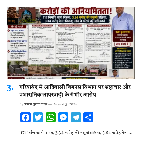
गरियाबंद में आदिवासी विकास विभाग पर भ्रष्टाचार और
प्रशासनिक लापरवाही के गंभीर आरोप
By
प्रकाश कुमार यादव
August 3, 2026
F
T
W
M
T
S
ac
w
h
es
el
h
117 निर्माण कार्य निरस्त, 3.34 करोड़ की वसूली प्रक्रिया, 3.84 करोड़ वेतन…
e
it
at
se
e
ar