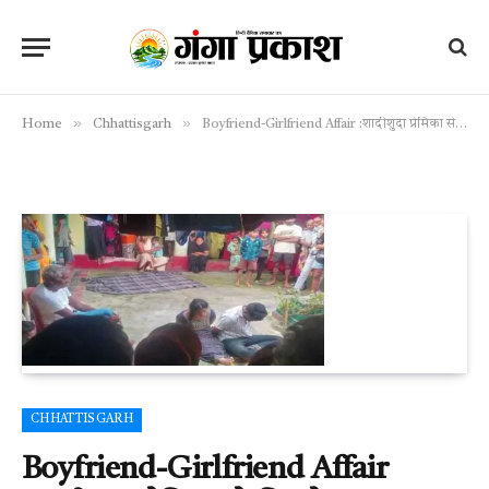
»
»
Home
Chhattisgarh
Boyfriend-Girlfriend Affair :शादीशुदा प्रेमिका से मिलने गया युवक पकड़ा गया,युवक को हाथ-पैर बांधकर जमकर पीटा गया
CHHATTISGARH
Boyfriend-Girlfriend Affair