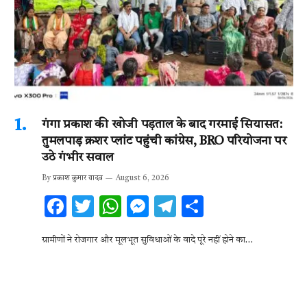
गंगा प्रकाश की खोजी पड़ताल के बाद गरमाई सियासत:
तुमलपाड़ क्रशर प्लांट पहुंची कांग्रेस, BRO परियोजना पर
उठे गंभीर सवाल
By
प्रकाश कुमार यादव
August 6, 2026
F
T
W
M
T
S
ac
w
h
es
el
h
ग्रामीणों ने रोजगार और मूलभूत सुविधाओं के वादे पूरे नहीं होने का…
e
it
at
se
e
ar
b
te
s
n
gr
e
o
r
A
g
a