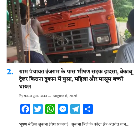
ग्राम पंचायत इंजराम के पास भीषण सड़क हादसा, बेकाबू
ट्रेलर किराना दुकान में घुसा, महिला और मासूम बच्ची
घायल
By
प्रकाश कुमार यादव
August 6, 2026
F
T
W
M
T
S
ac
w
h
es
el
h
भूषण सेठिया सुकमा (गंगा प्रकाश)। सुकमा जिले के कोंटा क्षेत्र अंतर्गत ग्राम…
e
it
at
se
e
ar
b
te
s
n
gr
e