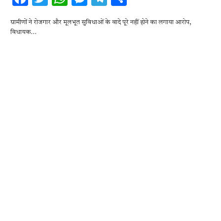
ac
w
h
es
el
h
ग्रामीणों ने रोजगार और मूलभूत सुविधाओं के वादे पूरे नहीं होने का लगाया आरोप,
e
it
at
se
e
ar
विधायक…
b
te
s
n
gr
e
o
r
A
g
a
o
p
er
m
k
p