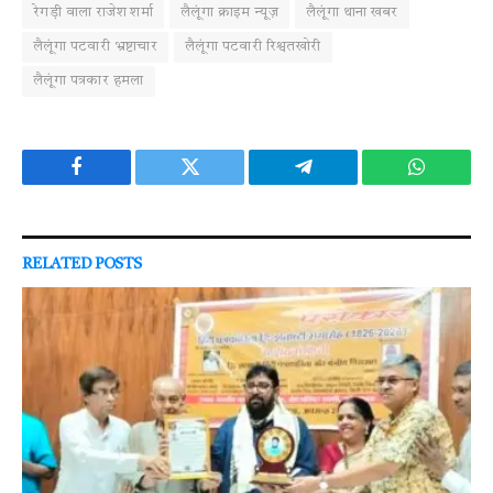
रेगड़ी वाला राजेश शर्मा
लैलूंगा क्राइम न्यूज़
लैलूंगा थाना खबर
लैलूंगा पटवारी भ्रष्टाचार
लैलूंगा पटवारी रिश्वतखोरी
लैलूंगा पत्रकार हमला
Facebook
Twitter
Telegram
WhatsAp
RELATED
POSTS