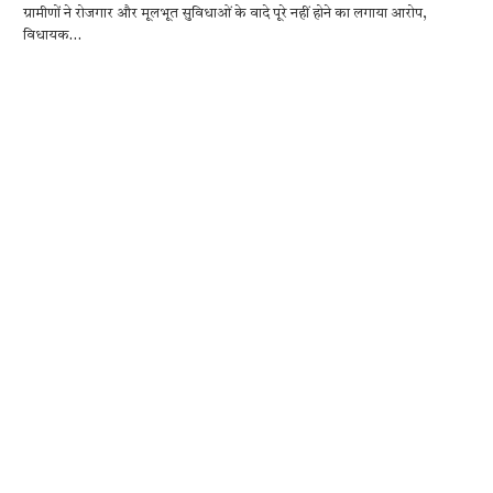
ग्रामीणों ने रोजगार और मूलभूत सुविधाओं के वादे पूरे नहीं होने का लगाया आरोप,
e
it
at
se
e
ar
विधायक…
b
te
s
n
gr
e
o
r
A
g
a
o
p
er
m
k
p