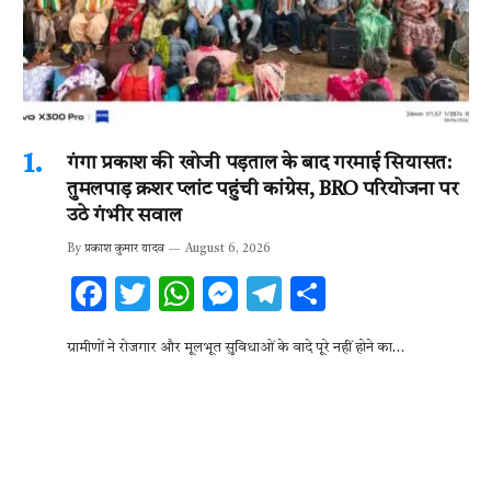
गंगा प्रकाश की खोजी पड़ताल के बाद गरमाई सियासत:
तुमलपाड़ क्रशर प्लांट पहुंची कांग्रेस, BRO परियोजना पर
उठे गंभीर सवाल
By
प्रकाश कुमार यादव
August 6, 2026
F
T
W
M
T
S
ac
w
h
es
el
h
ग्रामीणों ने रोजगार और मूलभूत सुविधाओं के वादे पूरे नहीं होने का…
e
it
at
se
e
ar
b
te
s
n
gr
e
o
r
A
g
a
o
p
er
m