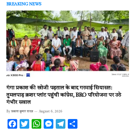
BREAKING NEWS
गंगा प्रकाश की खोजी पड़ताल के बाद गरमाई सियासत:
तुमलपाड़ क्रशर प्लांट पहुंची कांग्रेस, BRO परियोजना पर उठे
गंभीर सवाल
By
प्रकाश कुमार यादव
August 6, 2026
F
T
W
M
T
S
ac
w
h
es
el
h