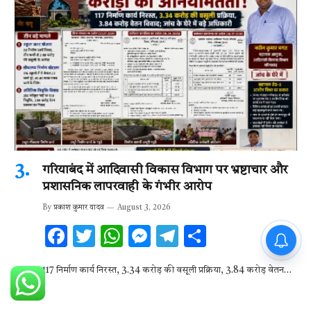
गरियाबंद में आदिवासी विकास विभाग पर भ्रष्टाचार और
प्रशासनिक लापरवाही के गंभीर आरोप
By
प्रकाश कुमार यादव
August 3, 2026
F
T
W
M
T
S
PM Modi : 'मैं अभी और करना
चाहता हूँ'— पीएम मोदी के इस बयान
ac
w
h
es
el
h
117 निर्माण कार्य निरस्त, 3.34 करोड़ की वसूली प्रक्रिया, 3.84 करोड़ वेतन…
e
it
at
se
e
ar
b
te
s
n
gr
e