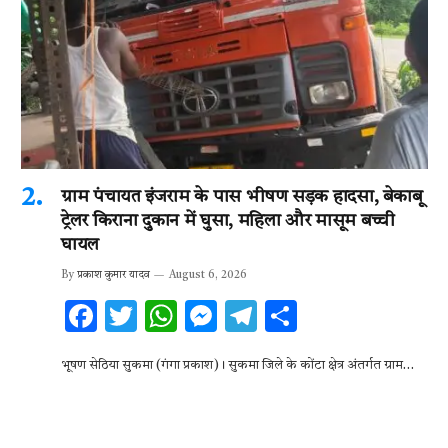
ग्राम पंचायत इंजराम के पास भीषण सड़क हादसा, बेकाबू
ट्रेलर किराना दुकान में घुसा, महिला और मासूम बच्ची
घायल
By
प्रकाश कुमार यादव
August 6, 2026
F
T
W
M
T
S
ac
w
h
es
el
h
भूषण सेठिया सुकमा (गंगा प्रकाश)। सुकमा जिले के कोंटा क्षेत्र अंतर्गत ग्राम…
e
it
at
se
e
ar
b
te
s
n
gr
e
o
r
A
g
a