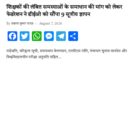
शिक्षकों की लंबित समस्याओं के समाधान की मांग को लेकर
फेडरेशन ने डीईओ को सौंपा 9 सूत्रीय ज्ञापन
By
प्रकाश कुमार यादव
August 7, 2026
F
T
W
M
T
S
ac
w
h
es
el
h
पदोन्नति, वरिष्ठता सूची, समयमान वेतनमान, एनपीएस राशि, पंचायत चुनाव मानदेय और
e
it
at
se
e
ar
विश्वविद्यालयीन परीक्षा अनुमति सहित…
b
te
s
n
gr
e
o
r
A
g
a
o
p
er
m
k
p