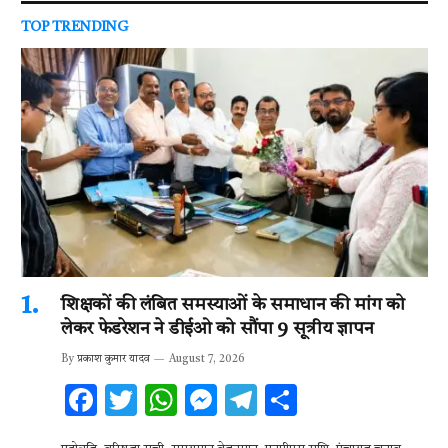
TOP TRENDING
शिक्षकों की लंबित समस्याओं के समाधान की मांग को
लेकर फेडरेशन ने डीईओ को सौंपा 9 सूत्रीय ज्ञापन
By
प्रकाश कुमार यादव
August 7, 2026
F
T
W
M
T
S
ac
w
h
es
el
h