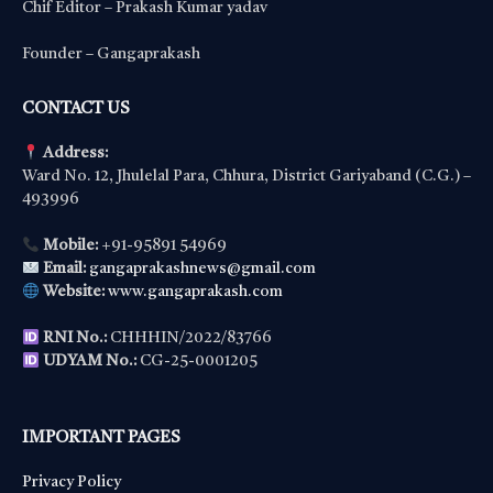
Chif Editor – Prakash Kumar yadav
Founder – Gangaprakash
CONTACT US
Address:
Ward No. 12, Jhulelal Para, Chhura, District Gariyaband (C.G.) –
493996
Mobile:
+91-95891 54969
Email:
gangaprakashnews@gmail.com
Website:
www.gangaprakash.com
RNI No.:
CHHHIN/2022/83766
UDYAM No.:
CG-25-0001205
IMPORTANT PAGES
Privacy Policy