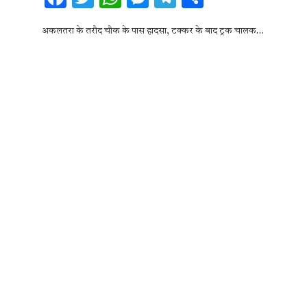
ac
w
h
es
el
h
अकलतरा के तरौद चौक के पास हादसा, टक्कर के बाद ट्रक चालक…
e
it
at
se
e
ar
b
te
s
n
gr
e
o
r
A
g
a
o
p
er
m
k
p