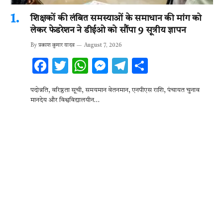
शिक्षकों की लंबित समस्याओं के समाधान की मांग को
लेकर फेडरेशन ने डीईओ को सौंपा 9 सूत्रीय ज्ञापन
By
प्रकाश कुमार यादव
August 7, 2026
F
T
W
M
T
S
ac
w
h
es
el
h
पदोन्नति, वरिष्ठता सूची, समयमान वेतनमान, एनपीएस राशि, पंचायत चुनाव
e
it
at
se
e
ar
मानदेय और विश्वविद्यालयीन…
b
te
s
n
gr
e
o
r
A
g
a
o
p
er
m
k
p