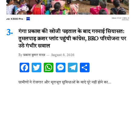
गंगा प्रकाश की खोजी पड़ताल के बाद गरमाई सियासत:
तुमलपाड़ क्रशर प्लांट पहुंची कांग्रेस, BRO परियोजना पर
उठे गंभीर सवाल
By
प्रकाश कुमार यादव
August 6, 2026
F
T
W
M
T
S
ac
w
h
es
el
h
ग्रामीणों ने रोजगार और मूलभूत सुविधाओं के वादे पूरे नहीं होने का…
e
it
at
se
e
ar
b
te
s
n
gr
e
o
r
A
g
a
o
p
er
m
k
p