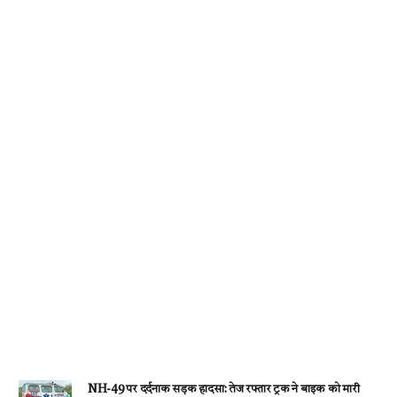
o
p
er
m
k
p
NH-49 पर दर्दनाक सड़क हादसा: तेज रफ्तार ट्रक ने बाइक को मारी