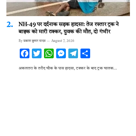
NH-49 पर दर्दनाक सड़क हादसा: तेज रफ्तार ट्रक ने
बाइक को मारी टक्कर, युवक की मौत, दो गंभीर
By
प्रकाश कुमार यादव
August 7, 2026
F
T
W
M
T
S
ac
w
h
es
el
h
अकलतरा के तरौद चौक के पास हादसा, टक्कर के बाद ट्रक चालक…
e
it
at
se
e
ar
b
te
s
n
gr
e
o
r
A
g
a
o
p
er
m
k
p