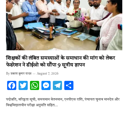
शिक्षकों की लंबित समस्याओं के समाधान की मांग को लेकर
फेडरेशन ने डीईओ को सौंपा 9 सूत्रीय ज्ञापन
By
प्रकाश कुमार यादव
August 7, 2026
F
T
W
M
T
S
ac
w
h
es
el
h
पदोन्नति, वरिष्ठता सूची, समयमान वेतनमान, एनपीएस राशि, पंचायत चुनाव मानदेय और
e
it
at
se
e
ar
विश्वविद्यालयीन परीक्षा अनुमति सहित…
b
te
s
n
gr
e
o
r
A
g
a