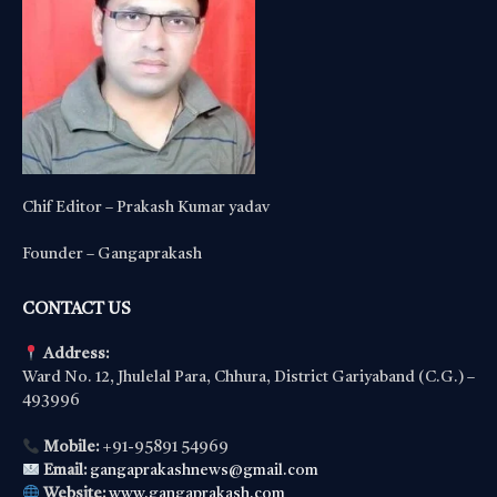
Chif Editor – Prakash Kumar yadav
Founder – Gangaprakash
CONTACT US
Address:
Ward No. 12, Jhulelal Para, Chhura, District Gariyaband (C.G.) –
493996
Mobile:
+91-95891 54969
Email:
gangaprakashnews@gmail.com
Website:
www.gangaprakash.com