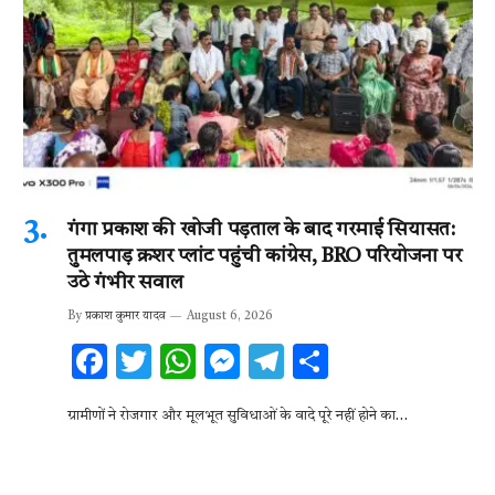
गंगा प्रकाश की खोजी पड़ताल के बाद गरमाई सियासत:
तुमलपाड़ क्रशर प्लांट पहुंची कांग्रेस, BRO परियोजना पर
उठे गंभीर सवाल
By
प्रकाश कुमार यादव
August 6, 2026
F
T
W
M
T
S
ac
w
h
es
el
h
ग्रामीणों ने रोजगार और मूलभूत सुविधाओं के वादे पूरे नहीं होने का…
e
it
at
se
e
ar
b
te
s
n
gr
e