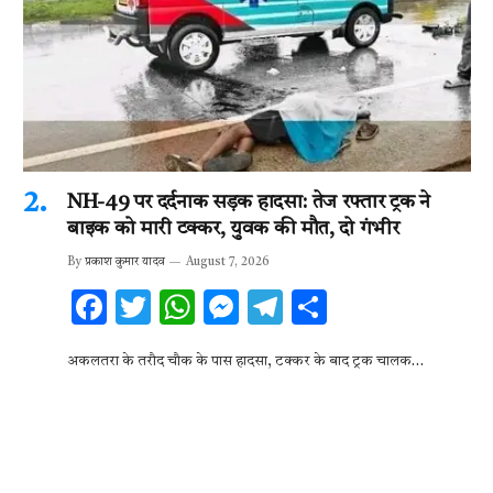
NH-49 पर दर्दनाक सड़क हादसा: तेज रफ्तार ट्रक ने
बाइक को मारी टक्कर, युवक की मौत, दो गंभीर
By
प्रकाश कुमार यादव
August 7, 2026
F
T
W
M
T
S
ac
w
h
es
el
h
अकलतरा के तरौद चौक के पास हादसा, टक्कर के बाद ट्रक चालक…
e
it
at
se
e
ar
b
te
s
n
gr
e
o
r
A
g
a
o
p
er
m