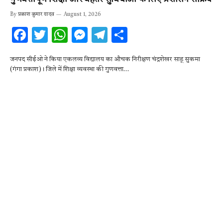
By
प्रकाश कुमार यादव
August 1, 2026
F
T
W
M
T
S
ac
w
h
es
el
h
जनपद सीईओ ने किया एकलव्य विद्यालय का औचक निरीक्षण चंद्रशेखर साहू सुकमा
e
it
at
se
e
ar
(गंगा प्रकाश)। जिले में शिक्षा व्यवस्था की गुणवत्ता…
b
te
s
n
gr
e
o
r
A
g
a
o
p
er
m
k
p