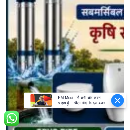
PM Modi : 'मैं अभी और करना
चाहता हूँ'— पीएम मोदी के इस बयान