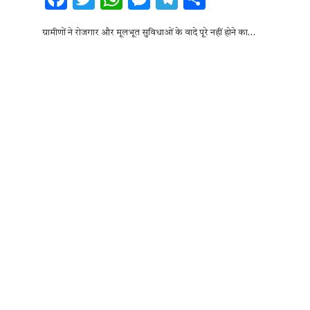
ac
w
h
es
el
h
ग्रामीणों ने रोजगार और मूलभूत सुविधाओं के वादे पूरे नहीं होने का…
e
it
at
se
e
ar
b
te
s
n
gr
e
o
r
A
g
a
o
p
er
m
k
p