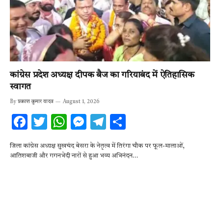
कांग्रेस प्रदेश अध्यक्ष दीपक बैज का गरियाबंद में ऐतिहासिक
स्वागत
By
प्रकाश कुमार यादव
August 1, 2026
F
T
W
M
T
S
ac
w
h
es
el
h
जिला कांग्रेस अध्यक्ष सुखचंद बेसरा के नेतृत्व में तिरंगा चौक पर फूल-मालाओं,
e
it
at
se
e
ar
आतिशबाजी और गगनभेदी नारों से हुआ भव्य अभिनंदन…
b
te
s
n
gr
e
o
r
A
g
a
o
p
er
m
k
p