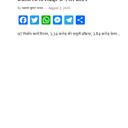
By
प्रकाश कुमार यादव
August 3, 2026
F
T
W
M
T
S
ac
w
h
es
el
h
117 निर्माण कार्य निरस्त, 3.34 करोड़ की वसूली प्रक्रिया, 3.84 करोड़ वेतन…
e
it
at
se
e
ar
b
te
s
n
gr
e
o
r
A
g
a
o
p
er
m
k
p