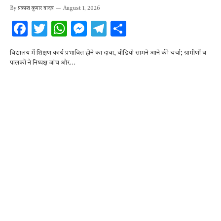
By
प्रकाश कुमार यादव
August 1, 2026
F
T
W
M
T
S
ac
w
h
es
el
h
विद्यालय में शिक्षण कार्य प्रभावित होने का दावा, वीडियो सामने आने की चर्चा; ग्रामीणों व
e
it
at
se
e
ar
पालकों ने निष्पक्ष जांच और…
b
te
s
n
gr
e
o
r
A
g
a
o
p
er
m
k
p