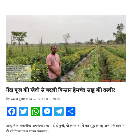
गेंदा फूल की खेती से बदली किसान हेमचंद साहू की तस्वीर
By
प्रकाश कुमार यादव
August 1, 2026
F
T
W
M
T
S
ac
w
h
es
el
h
आधुनिक तकनीक अपनाकर कमाई दोगुनी, दो लाख रुपये का शुद्ध लाभ; अन्य किसान भी
e
it
at
se
e
ar
हो रहे प्रेरित छुरा (गंगा प्रकाश)।…