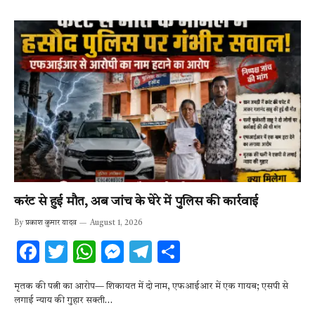
करंट से हुई मौत, अब जांच के घेरे में पुलिस की कार्रवाई
By
प्रकाश कुमार यादव
August 1, 2026
F
T
W
M
T
S
ac
w
h
es
el
h
मृतक की पत्नी का आरोप— शिकायत में दो नाम, एफआईआर में एक गायब; एसपी से
e
it
at
se
e
ar
लगाई न्याय की गुहार सक्ती…