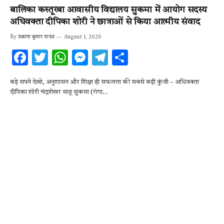
बालिका कस्तूरबा आवासीय विद्यालय सुकमा में आयोग सदस्य
अधिवक्ता दीपिका शोरी ने छात्राओं से किया आत्मीय संवाद
By
प्रकाश कुमार यादव
August 1, 2026
F
T
W
M
T
S
ac
w
h
es
el
h
बड़े सपने देखो, अनुशासन और शिक्षा ही सफलता की सबसे बड़ी कुंजी – अधिवक्ता
e
it
at
se
e
ar
दीपिका शोरी चंद्रशेखर साहू सुकमा (गंगा…
b
te
s
n
gr
e
o
r
A
g
a
o
p
er
m
k
p