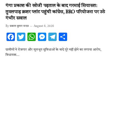
गंगा प्रकाश की खोजी पड़ताल के बाद गरमाई सियासत:
तुमलपाड़ क्रशर प्लांट पहुंची कांग्रेस, BRO परियोजना पर उठे
गंभीर सवाल
By
प्रकाश कुमार यादव
August 6, 2026
F
T
W
M
T
S
ac
w
h
es
el
h
ग्रामीणों ने रोजगार और मूलभूत सुविधाओं के वादे पूरे नहीं होने का लगाया आरोप,
e
it
at
se
e
ar
विधायक…
b
te
s
n
gr
e
o
r
A
g
a
o
p
er
m
k
p