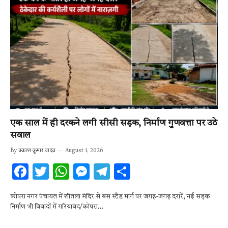
एक साल में ही दरकने लगी सीसी सड़क, निर्माण गुणवत्ता पर उठे
सवाल
By
प्रकाश कुमार यादव
August 1, 2026
F
T
W
M
T
S
ac
w
h
es
el
h
कोपरा नगर पंचायत में शीतला मंदिर से बस स्टैंड मार्ग पर जगह-जगह दरारें, नई सड़क
e
it
at
se
e
ar
निर्माण भी विवादों में गरियाबंद/कोपरा…
b
te
s
n
gr
e