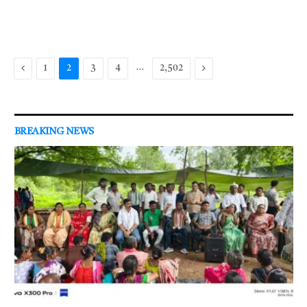
Previous
…
Next
1
2
3
4
2,502
BREAKING NEWS