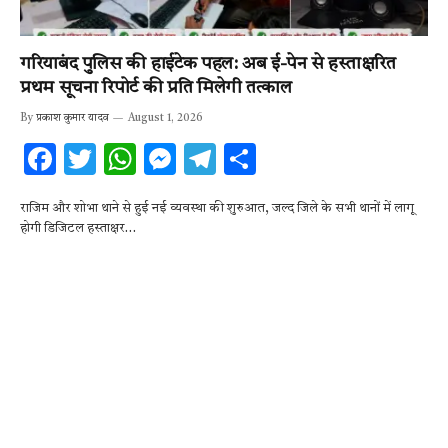
गरियाबंद पुलिस की हाईटेक पहल: अब ई-पेन से हस्ताक्षरित
प्रथम सूचना रिपोर्ट की प्रति मिलेगी तत्काल
By
प्रकाश कुमार यादव
August 1, 2026
F
T
W
M
T
S
ac
w
h
es
el
h
राजिम और शोभा थाने से हुई नई व्यवस्था की शुरुआत, जल्द जिले के सभी थानों में लागू
e
it
at
se
e
ar
होगी डिजिटल हस्ताक्षर…
b
te
s
n
gr
e
o
r
A
g
a
o
p
er
m
k
p