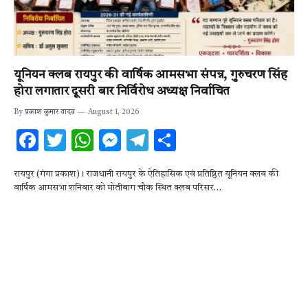
यूनियन क्लब रायपुर की वार्षिक आमसभा संपन्न, गुरुचरण सिंह
होरा लगातार दूसरी बार निर्विरोध अध्यक्ष निर्वाचित
By
प्रकाश कुमार यादव
August 1, 2026
F
T
W
M
T
S
ac
w
h
es
el
h
रायपुर (गंगा प्रकाश)। राजधानी रायपुर के ऐतिहासिक एवं प्रतिष्ठित यूनियन क्लब की
e
it
at
se
e
ar
वार्षिक आमसभा शनिवार को मोतीबाग चौक स्थित क्लब परिसर…
b
te
s
n
gr
e
o
r
A
g
a
o
p
er
m
k
p