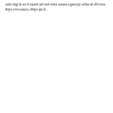
ac
w
h
es
el
h
अजेय योद्धा के रूप में पहचाने जाने वाले मनोज अग्रवाल (सुखन)16 तारीख को लेंगे शपथ
e
it
at
se
e
ar
लैलूंगा (गंगा प्रकाश)।लैलूँगा क्षेत्र में…
b
te
s
n
gr
e
o
r
A
g
a
o
p
er
m
k
p