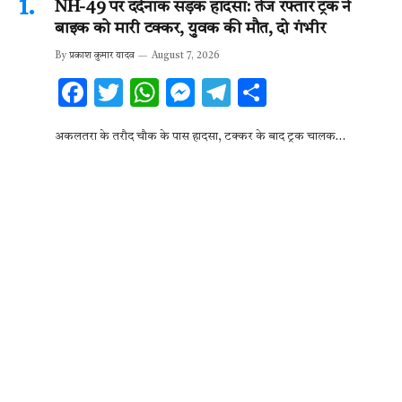
NH-49 पर दर्दनाक सड़क हादसा: तेज रफ्तार ट्रक ने
बाइक को मारी टक्कर, युवक की मौत, दो गंभीर
By
प्रकाश कुमार यादव
August 7, 2026
F
T
W
M
T
S
ac
w
h
es
el
h
अकलतरा के तरौद चौक के पास हादसा, टक्कर के बाद ट्रक चालक…
e
it
at
se
e
ar
b
te
s
n
gr
e
o
r
A
g
a
o
p
er
m
k
p