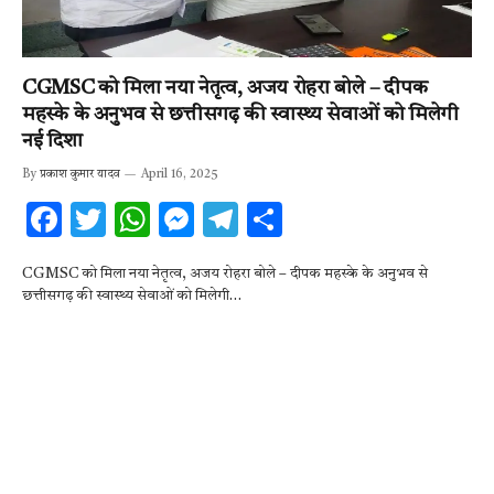
CGMSC को मिला नया नेतृत्व, अजय रोहरा बोले – दीपक
महस्के के अनुभव से छत्तीसगढ़ की स्वास्थ्य सेवाओं को मिलेगी
नई दिशा
By
प्रकाश कुमार यादव
April 16, 2025
F
T
W
M
T
S
ac
w
h
es
el
h
CGMSC को मिला नया नेतृत्व, अजय रोहरा बोले – दीपक महस्के के अनुभव से
e
it
at
se
e
ar
छत्तीसगढ़ की स्वास्थ्य सेवाओं को मिलेगी…
b
te
s
n
gr
e
o
r
A
g
a
o
p
er
m
k
p