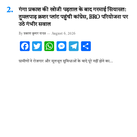
गंगा प्रकाश की खोजी पड़ताल के बाद गरमाई सियासत:
तुमलपाड़ क्रशर प्लांट पहुंची कांग्रेस, BRO परियोजना पर
उठे गंभीर सवाल
By
प्रकाश कुमार यादव
August 6, 2026
F
T
W
M
T
S
ac
w
h
es
el
h
ग्रामीणों ने रोजगार और मूलभूत सुविधाओं के वादे पूरे नहीं होने का…
e
it
at
se
e
ar
b
te
s
n
gr
e
o
r
A
g
a
o
p
er
m
k
p