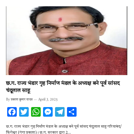
छ.ग. राज्य भंडार गृह निर्माण मंडल के अध्यक्ष बने पूर्व सांसद
चंदूलाल साहू
By
प्रकाश कुमार यादव
April 3, 2025
F
T
W
M
T
S
ac
w
h
es
el
h
छ.ग. राज्य भंडार गृह निर्माण मंडल के अध्यक्ष बने पूर्व सांसद चंदूलाल साहू गरियाबंद/
e
it
at
se
e
ar
फिंगेश्वर (गंगा प्रकाश)। छ.ग. सरकार द्वारा 2…