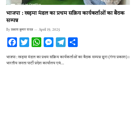
भाजपा : खड़मा मंडल का प्रथम सक्रिय कार्यकर्ताओं का बैठक
सम्पन्न
By
प्रकाश कुमार यादव
April 19, 2025
F
T
W
M
T
S
ac
w
h
es
el
h
भाजपा : खड़मा मंडल का प्रथम सक्रिय कार्यकर्ताओं का बैठक सम्पन्न छुरा (गंगा प्रकाश)।
e
it
at
se
e
ar
भारतीय जनता पार्टी प्रदेश कार्यालय एवं…
b
te
s
n
gr
e
o
r
A
g
a
o
p
er
m
k
p