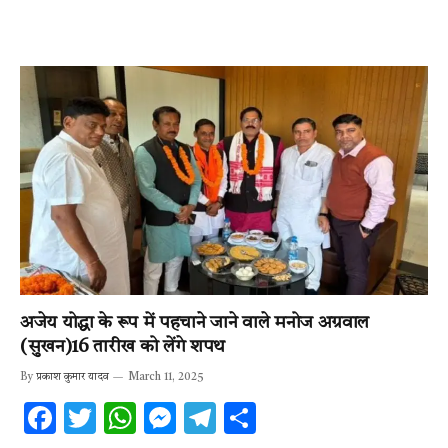
अजेय योद्धा के रूप में पहचाने जाने वाले मनोज अग्रवाल
(सुखन)16 तारीख को लेंगे शपथ
By
प्रकाश कुमार यादव
March 11, 2025
F
T
W
M
T
S