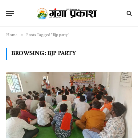
»
Home
Posts Tagged "Bjp party"
BROWSING:
BJP PARTY