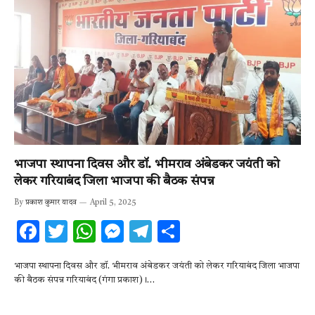
भाजपा स्थापना दिवस और डॉ. भीमराव अंबेडकर जयंती को
लेकर गरियाबंद जिला भाजपा की बैठक संपन्न
By
प्रकाश कुमार यादव
April 5, 2025
F
T
W
M
T
S
ac
w
h
es
el
h
भाजपा स्थापना दिवस और डॉ. भीमराव अंबेडकर जयंती को लेकर गरियाबंद जिला भाजपा
e
it
at
se
e
ar
की बैठक संपन्न गरियाबंद (गंगा प्रकाश)।…
b
te
s
n
gr
e