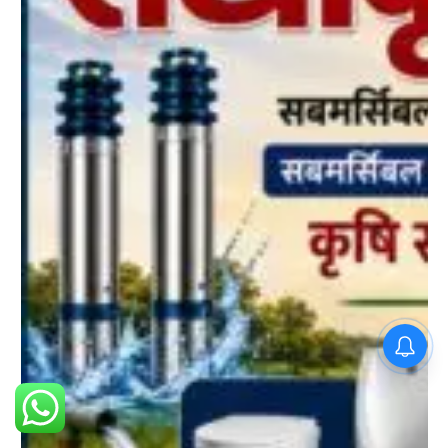
PM Modi : 'मैं अभी और करना
चाहता हूँ'— पीएम मोदी के इस बयान