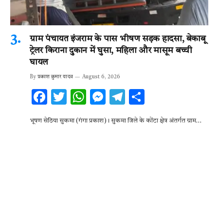
ग्राम पंचायत इंजराम के पास भीषण सड़क हादसा, बेकाबू
ट्रेलर किराना दुकान में घुसा, महिला और मासूम बच्ची
घायल
By
प्रकाश कुमार यादव
August 6, 2026
F
T
W
M
T
S
ac
w
h
es
el
h
भूषण सेठिया सुकमा (गंगा प्रकाश)। सुकमा जिले के कोंटा क्षेत्र अंतर्गत ग्राम…
e
it
at
se
e
ar
b
te
s
n
gr
e
o
r
A
g
a
o
p
er
m
k
p