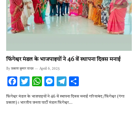
फिंगेश्वर मंडल के भाजपाइयों ने 46 वें स्थापना दिवस मनाई
By
प्रकाश कुमार यादव
April 6, 2025
F
T
W
M
T
S
ac
w
h
es
el
h
फिंगेश्वर मंडल के भाजपाइयों ने 46 वें स्थापना दिवस मनाई गरियाबंद /फिंगेश्वर (गंगा
e
it
at
se
e
ar
प्रकाश)। भारतीय जनता पार्टी मंडल फिंगेश्वर…
b
te
s
n
gr
e
o
r
A
g
a
o
p
er
m