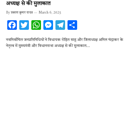
अध्यक्ष से की मुलाकात
By
प्रकाश कुमार यादव
March 6, 2025
F
T
W
M
T
S
ac
w
h
es
el
h
नवनिर्वाचित जनप्रतिनिधियों ने विधायक रोहित साहू और जिलाध्यक्ष अनिल चंद्राकर के
e
it
at
se
e
ar
नेतृत्व में मुख्यमंत्री और विधानसभा अध्यक्ष से की मुलाकात…
b
te
s
n
gr
e
o
r
A
g
a
o
p
er
m
k
p