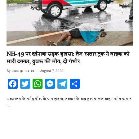
NH-49 पर दर्दनाक सड़क हादसा: तेज रफ्तार ट्रक ने बाइक को
मारी टक्कर, युवक की मौत, दो गंभीर
By
प्रकाश कुमार यादव
August 7, 2026
F
T
W
M
T
S
ac
w
h
es
el
h
अकलतरा के तरौद चौक के पास हादसा, टक्कर के बाद ट्रक चालक वाहन समेत फरार;
e
it
at
se
e
ar
…
b
te
s
n
gr
e
o
r
A
g
a
o
p
er
m