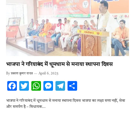
भाजपा ने गरियाबंद में धूमधाम से मनाया स्थापना दिवस
By
प्रकाश कुमार यादव
April 6, 2025
F
T
W
M
T
S
ac
w
h
es
el
h
भाजपा ने गरियाबंद में धूमधाम से मनाया स्थापना दिवस भाजपा का लक्ष्य सत्ता नहीं, सेवा
e
it
at
se
e
ar
और समर्पण है – विधायक…
b
te
s
n
gr
e
o
r
A
g
a
o
p
er
m