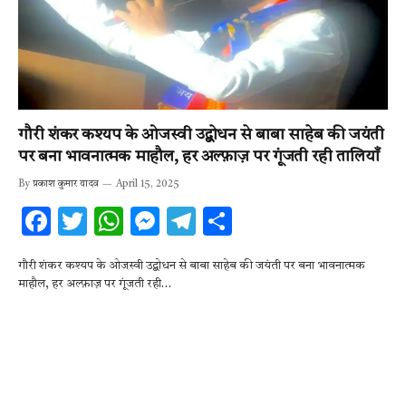
गौरी शंकर कश्यप के ओजस्वी उद्बोधन से बाबा साहेब की जयंती
पर बना भावनात्मक माहौल, हर अल्फ़ाज़ पर गूंजती रही तालियाँ
By
प्रकाश कुमार यादव
April 15, 2025
F
T
W
M
T
S
ac
w
h
es
el
h
गौरी शंकर कश्यप के ओजस्वी उद्बोधन से बाबा साहेब की जयंती पर बना भावनात्मक
e
it
at
se
e
ar
माहौल, हर अल्फ़ाज़ पर गूंजती रही…
b
te
s
n
gr
e
o
r
A
g
a
o
p
er
m
k
p