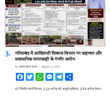
गरियाबंद में आदिवासी विकास विभाग पर भ्रष्टाचार और
प्रशासनिक लापरवाही के गंभीर आरोप
By
प्रकाश कुमार यादव
August 3, 2026
F
T
W
M
T
S
ac
w
h
es
el
h
117 निर्माण कार्य निरस्त, 3.34 करोड़ की वसूली प्रक्रिया, 3.84 करोड़ वेतन…
e
it
at
se
e
ar
b
te
s
n
gr
e
o
r
A
g
a