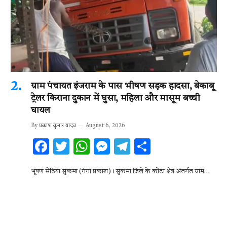
ग्राम पंचायत इंजराम के पास भीषण सड़क हादसा, बेकाबू
ट्रेलर किराना दुकान में घुसा, महिला और मासूम बच्ची
घायल
By
प्रकाश कुमार यादव
August 6, 2026
F
T
W
M
T
S
ac
w
h
es
el
h
भूषण सेठिया सुकमा (गंगा प्रकाश)। सुकमा जिले के कोंटा क्षेत्र अंतर्गत ग्राम…
e
it
at
se
e
ar
b
te
s
n
gr
e
o
r
A
g
a