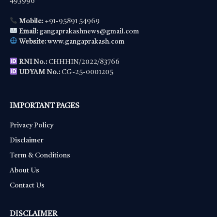
493996
Mobile:
+91-95891 54969
Email:
gangaprakashnews@gmail.com
Website:
www.gangaprakash.com
RNI No.:
CHHHIN/2022/83766
UDYAM No.:
CG-25-0001205
IMPORTANT PAGES
Privacy Policy
Disclaimer
Term & Conditions
About Us
Contact Us
DISCLAIMER