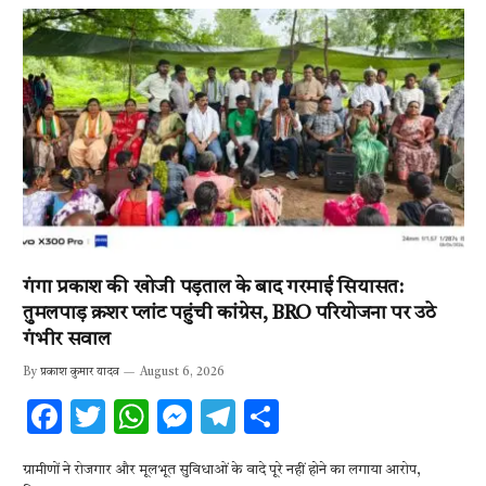
गंगा प्रकाश की खोजी पड़ताल के बाद गरमाई सियासत:
तुमलपाड़ क्रशर प्लांट पहुंची कांग्रेस, BRO परियोजना पर उठे
गंभीर सवाल
By
प्रकाश कुमार यादव
August 6, 2026
F
T
W
M
T
S
ac
w
h
es
el
h
ग्रामीणों ने रोजगार और मूलभूत सुविधाओं के वादे पूरे नहीं होने का लगाया आरोप,
e
it
at
se
e
ar