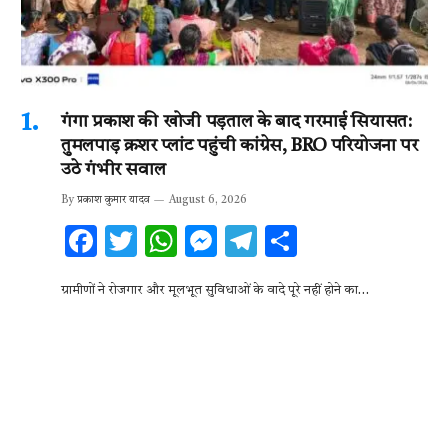
गंगा प्रकाश की खोजी पड़ताल के बाद गरमाई सियासत:
तुमलपाड़ क्रशर प्लांट पहुंची कांग्रेस, BRO परियोजना पर
उठे गंभीर सवाल
By
प्रकाश कुमार यादव
August 6, 2026
F
T
W
M
T
S
ac
w
h
es
el
h
ग्रामीणों ने रोजगार और मूलभूत सुविधाओं के वादे पूरे नहीं होने का…
e
it
at
se
e
ar
b
te
s
n
gr
e
o
r
A
g
a
o
p
er
m
k
p