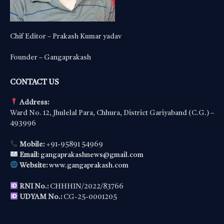
Chif Editor – Prakash Kumar yadav
Founder – Gangaprakash
CONTACT US
Address:
Ward No. 12, Jhulelal Para, Chhura, District Gariyaband (C.G.) –
493996
Mobile:
+91-95891 54969
Email:
gangaprakashnews@gmail.com
Website:
www.gangaprakash.com
RNI No.:
CHHHIN/2022/83766
UDYAM No.:
CG-25-0001205