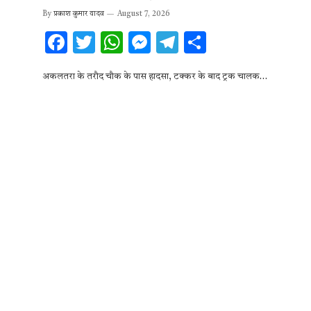
By
प्रकाश कुमार यादव
August 7, 2026
F
T
W
M
T
S
ac
w
h
es
el
h
अकलतरा के तरौद चौक के पास हादसा, टक्कर के बाद ट्रक चालक…
e
it
at
se
e
ar
b
te
s
n
gr
e
o
r
A
g
a
o
p
er
m
k
p