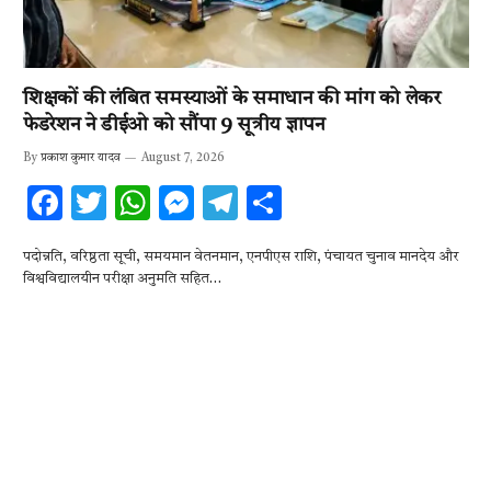
शिक्षकों की लंबित समस्याओं के समाधान की मांग को लेकर
फेडरेशन ने डीईओ को सौंपा 9 सूत्रीय ज्ञापन
By
प्रकाश कुमार यादव
August 7, 2026
F
T
W
M
T
S
ac
w
h
es
el
h
पदोन्नति, वरिष्ठता सूची, समयमान वेतनमान, एनपीएस राशि, पंचायत चुनाव मानदेय और
e
it
at
se
e
ar
विश्वविद्यालयीन परीक्षा अनुमति सहित…
b
te
s
n
gr
e
o
r
A
g
a
o
p
er
m
k
p