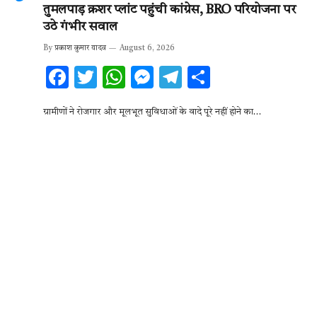
तुमलपाड़ क्रशर प्लांट पहुंची कांग्रेस, BRO परियोजना पर
उठे गंभीर सवाल
By
प्रकाश कुमार यादव
August 6, 2026
F
T
W
M
T
S
ac
w
h
es
el
h
ग्रामीणों ने रोजगार और मूलभूत सुविधाओं के वादे पूरे नहीं होने का…
e
it
at
se
e
ar
b
te
s
n
gr
e
o
r
A
g
a
o
p
er
m
k
p