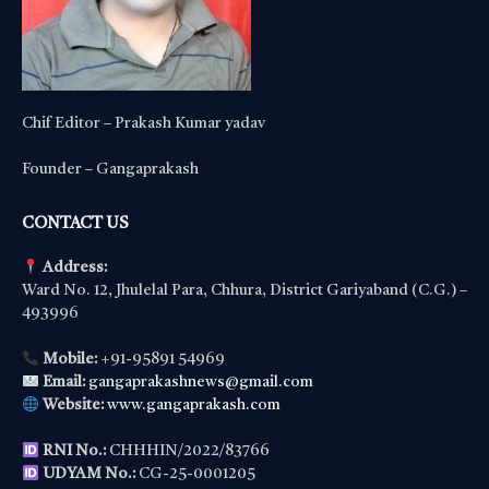
Chif Editor – Prakash Kumar yadav
Founder – Gangaprakash
CONTACT US
Address:
Ward No. 12, Jhulelal Para, Chhura, District Gariyaband (C.G.) –
493996
Mobile:
+91-95891 54969
Email:
gangaprakashnews@gmail.com
Website:
www.gangaprakash.com
RNI No.:
CHHHIN/2022/83766
UDYAM No.:
CG-25-0001205