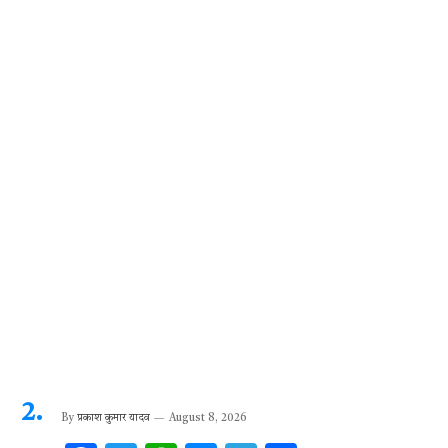
o
p
er
m
k
p
By
प्रकाश कुमार यादव
August 8, 2026