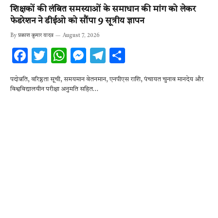
शिक्षकों की लंबित समस्याओं के समाधान की मांग को लेकर
फेडरेशन ने डीईओ को सौंपा 9 सूत्रीय ज्ञापन
By
प्रकाश कुमार यादव
August 7, 2026
F
T
W
M
T
S
ac
w
h
es
el
h
पदोन्नति, वरिष्ठता सूची, समयमान वेतनमान, एनपीएस राशि, पंचायत चुनाव मानदेय और
e
it
at
se
e
ar
विश्वविद्यालयीन परीक्षा अनुमति सहित…
b
te
s
n
gr
e
o
r
A
g
a
o
p
er
m
k
p