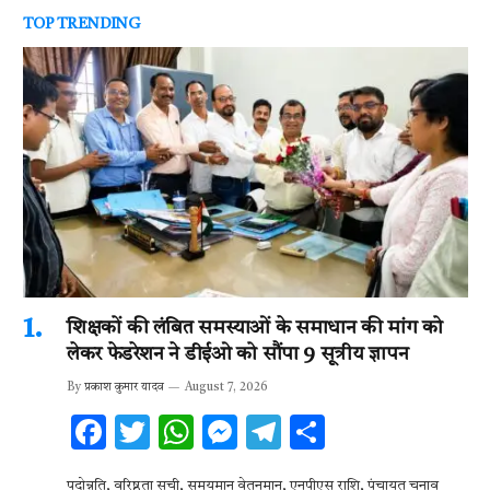
TOP TRENDING
शिक्षकों की लंबित समस्याओं के समाधान की मांग को
लेकर फेडरेशन ने डीईओ को सौंपा 9 सूत्रीय ज्ञापन
By
प्रकाश कुमार यादव
August 7, 2026
F
T
W
M
T
S
ac
w
h
es
el
h
पदोन्नति, वरिष्ठता सूची, समयमान वेतनमान, एनपीएस राशि, पंचायत चुनाव