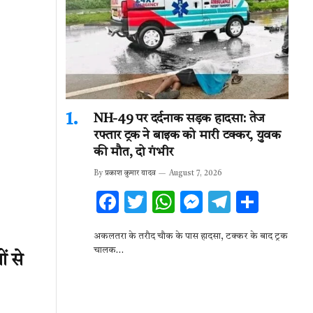
NH-49 पर दर्दनाक सड़क हादसा: तेज
रफ्तार ट्रक ने बाइक को मारी टक्कर, युवक
की मौत, दो गंभीर
By
प्रकाश कुमार यादव
August 7, 2026
F
T
W
M
T
S
ac
w
h
es
el
h
अकलतरा के तरौद चौक के पास हादसा, टक्कर के बाद ट्रक
e
it
at
se
e
ar
चालक…
ं से
b
te
s
n
gr
e
o
r
A
g
a