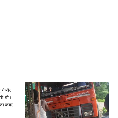
ए गंभीर
ंगी थी।
ता कंवर