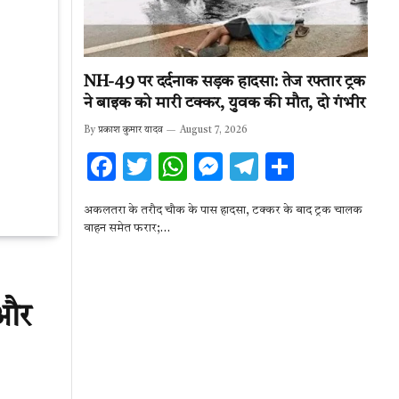
NH-49 पर दर्दनाक सड़क हादसा: तेज रफ्तार ट्रक
ने बाइक को मारी टक्कर, युवक की मौत, दो गंभीर
By
प्रकाश कुमार यादव
August 7, 2026
F
T
W
M
T
S
ac
w
h
es
el
h
अकलतरा के तरौद चौक के पास हादसा, टक्कर के बाद ट्रक चालक
e
it
at
se
e
ar
वाहन समेत फरार;…
b
te
s
n
gr
e
o
r
A
g
a
o
p
er
m
 और
k
p