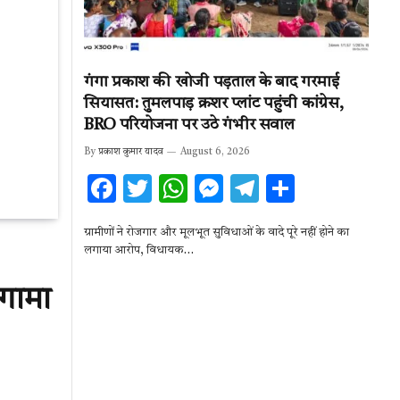
गंगा प्रकाश की खोजी पड़ताल के बाद गरमाई
सियासत: तुमलपाड़ क्रशर प्लांट पहुंची कांग्रेस,
BRO परियोजना पर उठे गंभीर सवाल
By
प्रकाश कुमार यादव
August 6, 2026
F
T
W
M
T
S
ac
w
h
es
el
h
ग्रामीणों ने रोजगार और मूलभूत सुविधाओं के वादे पूरे नहीं होने का
e
it
at
se
e
ar
लगाया आरोप, विधायक…
b
te
s
n
gr
e
ंगामा
o
r
A
g
a
o
p
er
m
k
p