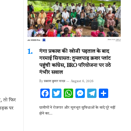
गंगा प्रकाश की खोजी पड़ताल के बाद
गरमाई सियासत: तुमलपाड़ क्रशर प्लांट
पहुंची कांग्रेस, BRO परियोजना पर उठे
गंभीर सवाल
By
प्रकाश कुमार यादव
August 6, 2026
F
T
W
M
T
S
, तो फिर
ac
w
h
es
el
h
ग्रामीणों ने रोजगार और मूलभूत सुविधाओं के वादे पूरे नहीं
 सड़क पर
e
it
at
se
e
ar
होने का…
b
te
s
n
gr
e
o
r
A
g
a