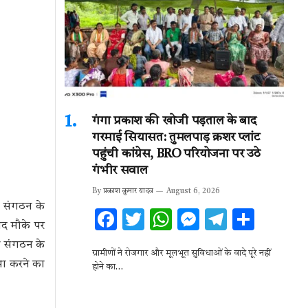
गंगा प्रकाश की खोजी पड़ताल के बाद
गरमाई सियासत: तुमलपाड़ क्रशर प्लांट
पहुंची कांग्रेस, BRO परियोजना पर उठे
गंभीर सवाल
By
प्रकाश कुमार यादव
August 6, 2026
ी संगठन के
F
T
W
M
T
S
द मौके पर
ac
w
h
es
el
h
दी संगठन के
ग्रामीणों ने रोजगार और मूलभूत सुविधाओं के वादे पूरे नहीं
e
it
at
se
e
ar
भा करने का
होने का…
b
te
s
n
gr
e
o
r
A
g
a