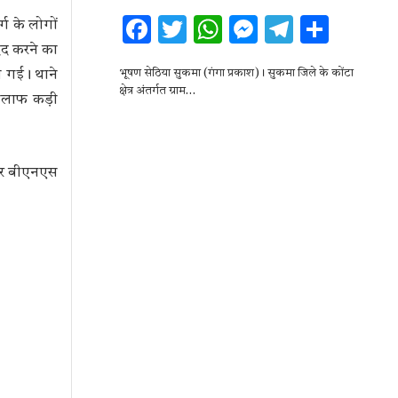
F
T
W
M
T
S
्ग के लोगों
दद करने का
ac
w
h
es
el
h
ले गई। थाने
भूषण सेठिया सुकमा (गंगा प्रकाश)। सुकमा जिले के कोंटा
e
it
at
se
e
ar
क्षेत्र अंतर्गत ग्राम…
खिलाफ कड़ी
b
te
s
n
gr
e
o
r
A
g
a
o
p
er
m
 और बीएनएस
k
p