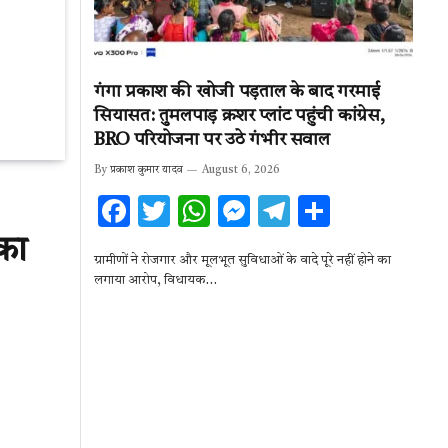
गंगा प्रकाश की खोजी पड़ताल के बाद गरमाई
सियासत: तुमलपाड़ क्रशर प्लांट पहुंची कांग्रेस,
BRO परियोजना पर उठे गंभीर सवाल
By
प्रकाश कुमार यादव
August 6, 2026
F
T
W
M
T
S
ac
w
h
es
el
h
का
ग्रामीणों ने रोजगार और मूलभूत सुविधाओं के वादे पूरे नहीं होने का
e
it
at
se
e
ar
लगाया आरोप, विधायक…
b
te
s
n
gr
e
o
r
A
g
a
o
p
er
m
k
p