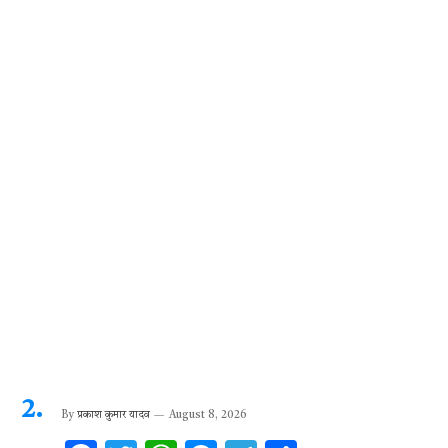
o
p
er
m
k
p
By
प्रकाश कुमार यादव
August 8, 2026