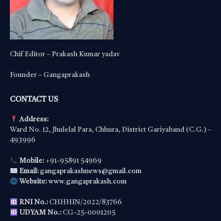
Chif Editor – Prakash Kumar yadav
Founder – Gangaprakash
CONTACT US
Address:
Ward No. 12, Jhulelal Para, Chhura, District Gariyaband (C.G.) –
493996
Mobile:
+91-95891 54969
Email:
gangaprakashnews@gmail.com
Website:
www.gangaprakash.com
RNI No.:
CHHHIN/2022/83766
UDYAM No.:
CG-25-0001205