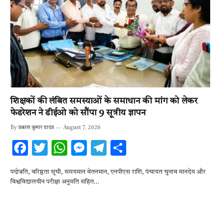
शिक्षकों की लंबित समस्याओं के समाधान की मांग को लेकर
फेडरेशन ने डीईओ को सौंपा 9 सूत्रीय ज्ञापन
By
प्रकाश कुमार यादव
August 7, 2026
F
T
W
M
T
S
ac
w
h
es
el
h
पदोन्नति, वरिष्ठता सूची, समयमान वेतनमान, एनपीएस राशि, पंचायत चुनाव मानदेय और
e
it
at
se
e
ar
विश्वविद्यालयीन परीक्षा अनुमति सहित…
b
te
s
n
gr
e
o
r
A
g
a