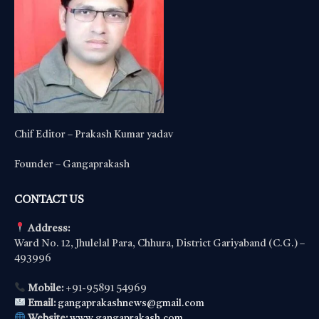
Chif Editor – Prakash Kumar yadav
Founder – Gangaprakash
CONTACT US
Address:
Ward No. 12, Jhulelal Para, Chhura, District Gariyaband (C.G.) –
493996
Mobile:
+91-95891 54969
Email:
gangaprakashnews@gmail.com
Website:
www.gangaprakash.com