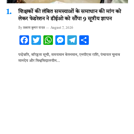
शिक्षकों की लंबित समस्याओं के समाधान की मांग को
लेकर फेडरेशन ने डीईओ को सौंपा 9 सूत्रीय ज्ञापन
By
प्रकाश कुमार यादव
August 7, 2026
F
T
W
M
T
S
ac
w
h
es
el
h
पदोन्नति, वरिष्ठता सूची, समयमान वेतनमान, एनपीएस राशि, पंचायत चुनाव
e
it
at
se
e
ar
मानदेय और विश्वविद्यालयीन…
b
te
s
n
gr
e
o
r
A
g
a
o
p
er
m
k
p