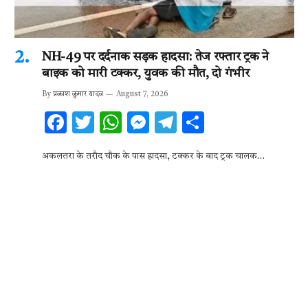
NH-49 पर दर्दनाक सड़क हादसा: तेज रफ्तार ट्रक ने
बाइक को मारी टक्कर, युवक की मौत, दो गंभीर
By
प्रकाश कुमार यादव
August 7, 2026
F
T
W
M
T
S
ac
w
h
es
el
h
अकलतरा के तरौद चौक के पास हादसा, टक्कर के बाद ट्रक चालक…
e
it
at
se
e
ar
b
te
s
n
gr
e
o
r
A
g
a
o
p
er
m
k
p