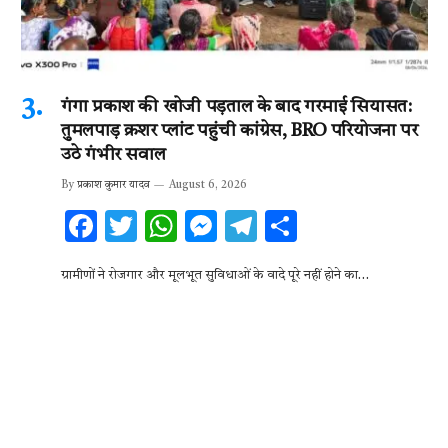
गंगा प्रकाश की खोजी पड़ताल के बाद गरमाई सियासत:
तुमलपाड़ क्रशर प्लांट पहुंची कांग्रेस, BRO परियोजना पर
उठे गंभीर सवाल
By
प्रकाश कुमार यादव
August 6, 2026
F
T
W
M
T
S
ac
w
h
es
el
h
ग्रामीणों ने रोजगार और मूलभूत सुविधाओं के वादे पूरे नहीं होने का…
e
it
at
se
e
ar
b
te
s
n
gr
e
o
r
A
g
a
o
p
er
m
k
p