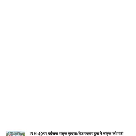
o
p
er
m
k
p
NH-49 पर दर्दनाक सड़क हादसा: तेज रफ्तार ट्रक ने बाइक को मारी