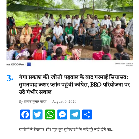
गंगा प्रकाश की खोजी पड़ताल के बाद गरमाई सियासत:
तुमलपाड़ क्रशर प्लांट पहुंची कांग्रेस, BRO परियोजना पर
उठे गंभीर सवाल
By
प्रकाश कुमार यादव
August 6, 2026
F
T
W
M
T
S
ac
w
h
es
el
h
ग्रामीणों ने रोजगार और मूलभूत सुविधाओं के वादे पूरे नहीं होने का…
e
it
at
se
e
ar