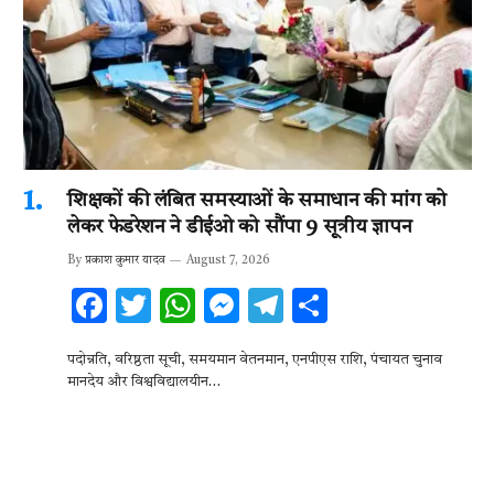
शिक्षकों की लंबित समस्याओं के समाधान की मांग को
लेकर फेडरेशन ने डीईओ को सौंपा 9 सूत्रीय ज्ञापन
By
प्रकाश कुमार यादव
August 7, 2026
F
T
W
M
T
S
ac
w
h
es
el
h
पदोन्नति, वरिष्ठता सूची, समयमान वेतनमान, एनपीएस राशि, पंचायत चुनाव
e
it
at
se
e
ar
मानदेय और विश्वविद्यालयीन…
b
te
s
n
gr
e
o
r
A
g
a
o
p
er
m