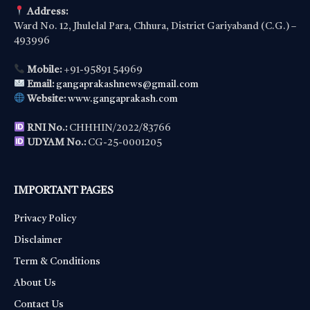
Address:
Ward No. 12, Jhulelal Para, Chhura, District Gariyaband (C.G.) –
493996
Mobile:
+91-95891 54969
Email:
gangaprakashnews@gmail.com
Website:
www.gangaprakash.com
RNI No.:
CHHHIN/2022/83766
UDYAM No.:
CG-25-0001205
IMPORTANT PAGES
Privacy Policy
Disclaimer
Term & Conditions
About Us
Contact Us