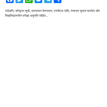
ac
w
h
es
el
h
पदोन्नति, वरिष्ठता सूची, समयमान वेतनमान, एनपीएस राशि, पंचायत चुनाव मानदेय और
e
it
at
se
e
ar
विश्वविद्यालयीन परीक्षा अनुमति सहित…
b
te
s
n
gr
e
o
r
A
g
a
o
p
er
m
k
p