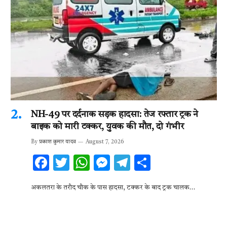
NH-49 पर दर्दनाक सड़क हादसा: तेज रफ्तार ट्रक ने
बाइक को मारी टक्कर, युवक की मौत, दो गंभीर
By
प्रकाश कुमार यादव
August 7, 2026
F
T
W
M
T
S
ac
w
h
es
el
h
अकलतरा के तरौद चौक के पास हादसा, टक्कर के बाद ट्रक चालक…
e
it
at
se
e
ar
b
te
s
n
gr
e