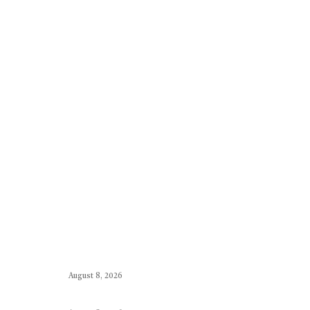
o
p
er
m
k
p
August 8, 2026