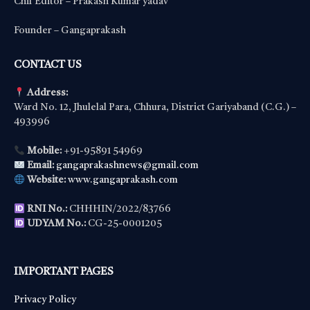
Chif Editor – Prakash Kumar yadav
Founder – Gangaprakash
CONTACT US
Address:
Ward No. 12, Jhulelal Para, Chhura, District Gariyaband (C.G.) –
493996
Mobile:
+91-95891 54969
Email:
gangaprakashnews@gmail.com
Website:
www.gangaprakash.com
RNI No.:
CHHHIN/2022/83766
UDYAM No.:
CG-25-0001205
IMPORTANT PAGES
Privacy Policy