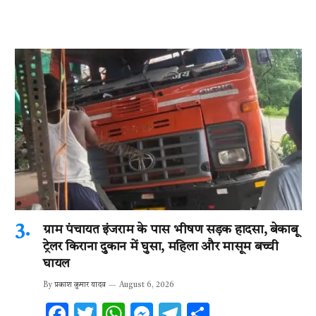
ग्राम पंचायत इंजराम के पास भीषण सड़क हादसा, बेकाबू
ट्रेलर किराना दुकान में घुसा, महिला और मासूम बच्ची
घायल
By
प्रकाश कुमार यादव
August 6, 2026
F
T
W
M
T
S