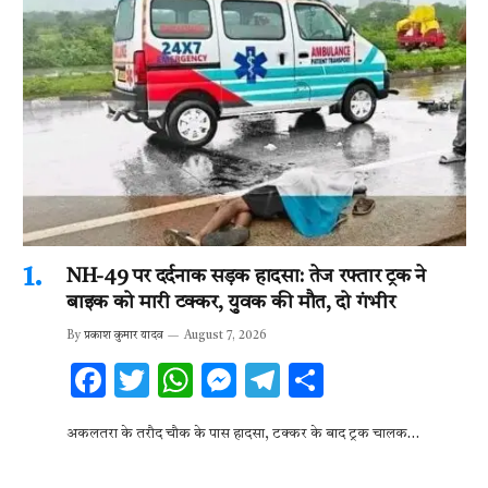
NH-49 पर दर्दनाक सड़क हादसा: तेज रफ्तार ट्रक ने
बाइक को मारी टक्कर, युवक की मौत, दो गंभीर
By
प्रकाश कुमार यादव
August 7, 2026
F
T
W
M
T
S
ac
w
h
es
el
h
अकलतरा के तरौद चौक के पास हादसा, टक्कर के बाद ट्रक चालक…
e
it
at
se
e
ar
b
te
s
n
gr
e