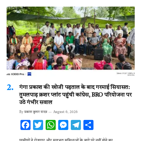
गंगा प्रकाश की खोजी पड़ताल के बाद गरमाई सियासत:
तुमलपाड़ क्रशर प्लांट पहुंची कांग्रेस, BRO परियोजना पर
उठे गंभीर सवाल
By
प्रकाश कुमार यादव
August 6, 2026
F
T
W
M
T
S
ac
w
h
es
el
h
ग्रामीणों ने रोजगार और मूलभूत सुविधाओं के वादे पूरे नहीं होने का…