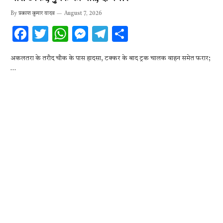
By
प्रकाश कुमार यादव
August 7, 2026
F
T
W
M
T
S
ac
w
h
es
el
h
अकलतरा के तरौद चौक के पास हादसा, टक्कर के बाद ट्रक चालक वाहन समेत फरार;
e
it
at
se
e
ar
…
b
te
s
n
gr
e
o
r
A
g
a
o
p
er
m
k
p