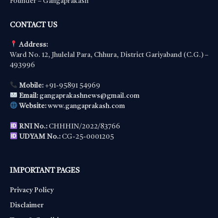
Founder – Gangaprakash
CONTACT US
Address:
Ward No. 12, Jhulelal Para, Chhura, District Gariyaband (C.G.) –
493996
Mobile:
+91-95891 54969
Email:
gangaprakashnews@gmail.com
Website:
www.gangaprakash.com
RNI No.:
CHHHIN/2022/83766
UDYAM No.:
CG-25-0001205
IMPORTANT PAGES
Privacy Policy
Disclaimer