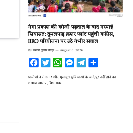
गंगा प्रकाश की खोजी पड़ताल के बाद गरमाई
सियासत: तुमलपाड़ क्रशर प्लांट पहुंची कांग्रेस,
BRO परियोजना पर उठे गंभीर सवाल
By
प्रकाश कुमार यादव
August 6, 2026
F
T
W
M
T
S
ac
w
h
es
el
h
ग्रामीणों ने रोजगार और मूलभूत सुविधाओं के वादे पूरे नहीं होने का
e
it
at
se
e
ar
लगाया आरोप, विधायक…
b
te
s
n
gr
e
o
r
A
g
a
o
p
er
m
k
p