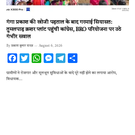
गंगा प्रकाश की खोजी पड़ताल के बाद गरमाई सियासत:
तुमलपाड़ क्रशर प्लांट पहुंची कांग्रेस, BRO परियोजना पर उठे
गंभीर सवाल
By
प्रकाश कुमार यादव
August 6, 2026
F
T
W
M
T
S
ac
w
h
es
el
h
ग्रामीणों ने रोजगार और मूलभूत सुविधाओं के वादे पूरे नहीं होने का लगाया आरोप,
e
it
at
se
e
ar
विधायक…
b
te
s
n
gr
e
o
r
A
g
a
o
p
er
m
k
p