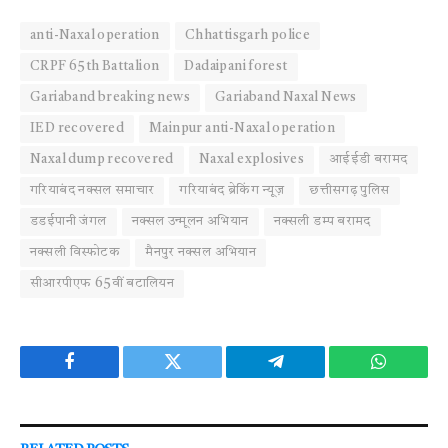
anti-Naxal operation
Chhattisgarh police
CRPF 65th Battalion
Dadaipani forest
Gariaband breaking news
Gariaband Naxal News
IED recovered
Mainpur anti-Naxal operation
Naxal dump recovered
Naxal explosives
आईईडी बरामद
गरियाबंद नक्सल समाचार
गरियाबंद ब्रेकिंग न्यूज़
छत्तीसगढ़ पुलिस
डडईपानी जंगल
नक्सल उन्मूलन अभियान
नक्सली डम्प बरामद
नक्सली विस्फोटक
मैनपुर नक्सल अभियान
सीआरपीएफ 65वीं बटालियन
Facebook
Twitter
Telegram
WhatsAp