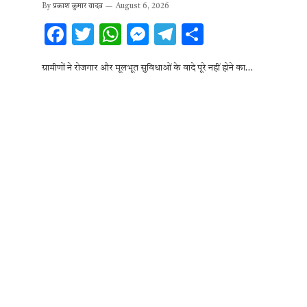
By
प्रकाश कुमार यादव
August 6, 2026
F
T
W
M
T
S
ac
w
h
es
el
h
ग्रामीणों ने रोजगार और मूलभूत सुविधाओं के वादे पूरे नहीं होने का…
e
it
at
se
e
ar
b
te
s
n
gr
e
o
r
A
g
a
o
p
er
m
k
p