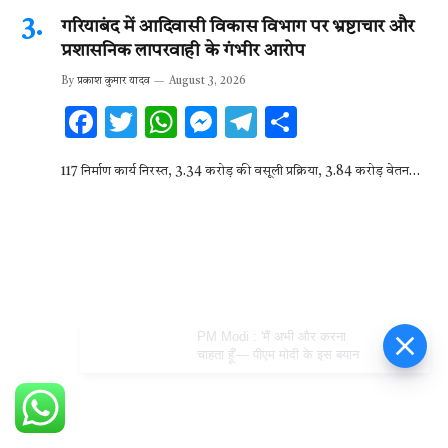
गरियाबंद में आदिवासी विकास विभाग पर भ्रष्टाचार और
प्रशासनिक लापरवाही के गंभीर आरोप
By
प्रकाश कुमार यादव
August 3, 2026
F
T
W
M
T
S
ac
w
h
es
el
h
117 निर्माण कार्य निरस्त, 3.34 करोड़ की वसूली प्रक्रिया, 3.84 करोड़ वेतन…
e
it
at
se
e
ar
b
te
s
n
gr
e
o
r
A
g
a
o
p
er
m
k
p
PM Modi : 'मैं अभी और करना
चाहता हूँ'— पीएम मोदी के इस बयान