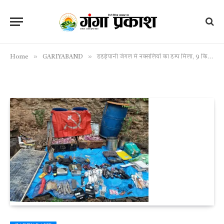
»
»
Home
GARIYABAND
डडईपानी जंगल में नक्सलियों का डम्प मिला, 9 किलो के दो आईईडी समेत हथियार-गोला बारूद बरामद