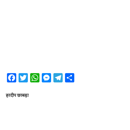
Facebook
Twitter
WhatsApp
Messenger
Telegram
Share
हरदीप छाबड़ा