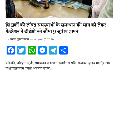
शिक्षकों की लंबित समस्याओं के समाधान की मांग को लेकर
फेडरेशन ने डीईओ को सौंपा 9 सूत्रीय ज्ञापन
By
प्रकाश कुमार यादव
August 7, 2026
F
T
W
M
T
S
ac
w
h
es
el
h
पदोन्नति, वरिष्ठता सूची, समयमान वेतनमान, एनपीएस राशि, पंचायत चुनाव मानदेय और
e
it
at
se
e
ar
विश्वविद्यालयीन परीक्षा अनुमति सहित…
b
te
s
n
gr
e
o
r
A
g
a
o
p
er
m
k
p