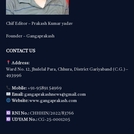
Chif Editor – Prakash Kumar yadav
Founder – Gangaprakash
CONTACT US
Address:
Ward No. 12, Jhulelal Para, Chhura, District Gariyaband (C.G.) –
493996
Mobile:
+91-95891 54969
Email:
gangaprakashnews@gmail.com
Website:
www.gangaprakash.com
RNI No.:
CHHHIN/2022/83766
UDYAM No.:
CG-25-0001205