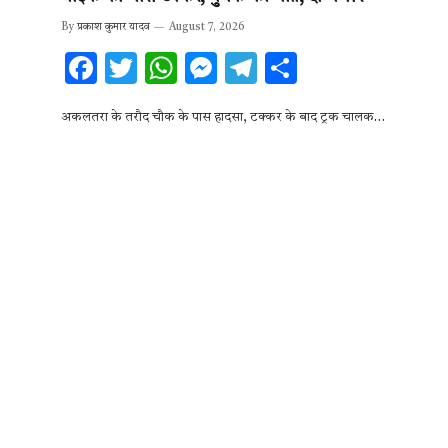
By
प्रकाश कुमार यादव
August 7, 2026
F
T
W
M
T
S
ac
w
h
es
el
h
अकलतरा के तरौद चौक के पास हादसा, टक्कर के बाद ट्रक चालक…
e
it
at
se
e
ar
b
te
s
n
gr
e
o
r
A
g
a
o
p
er
m
k
p