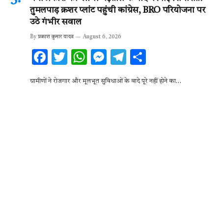
तुमलपाड़ क्रशर प्लांट पहुंची कांग्रेस, BRO परियोजना पर
उठे गंभीर सवाल
By
प्रकाश कुमार यादव
August 6, 2026
F
T
W
M
T
S
ac
w
h
es
el
h
ग्रामीणों ने रोजगार और मूलभूत सुविधाओं के वादे पूरे नहीं होने का…
e
it
at
se
e
ar
b
te
s
n
gr
e
o
r
A
g
a
o
p
er
m
k
p